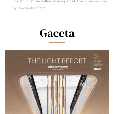
link, found at the bottom of every email.
Emails are serviced
leave
by Constant Contact
this
field
blank.
Gaceta