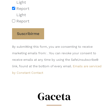
Light
Report
Light
Report
Constant
By submitting this form, you are consenting to receive
Contact
marketing emails from: . You can revoke your consent to
Use.
receive emails at any time by using the SafeUnsubscribe®
Please
link, found at the bottom of every email.
Emails are serviced
leave
by Constant Contact
this
field
blank.
Gaceta