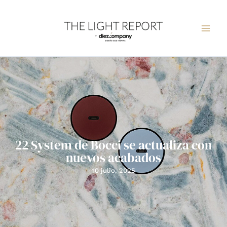
Ir
al
contenido
22 System de Bocci se actualiza con
nuevos acabados
10 julio, 2025