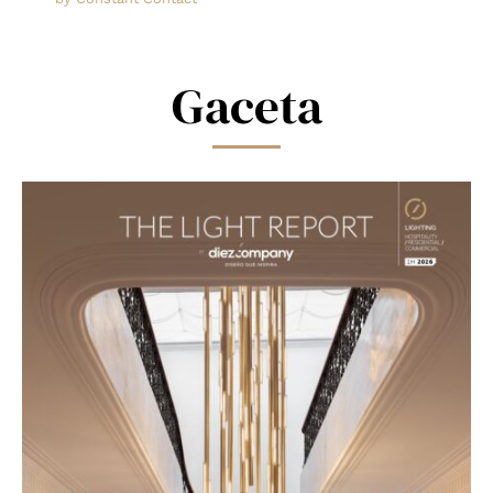
this
field
blank.
Gaceta