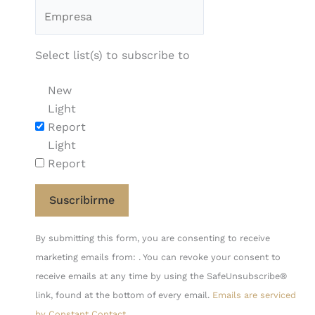
Select list(s) to subscribe to
New
Light
Report
Light
Report
Constant
By submitting this form, you are consenting to receive
Contact
marketing emails from: . You can revoke your consent to
Use.
receive emails at any time by using the SafeUnsubscribe®
Please
link, found at the bottom of every email.
Emails are serviced
leave
by Constant Contact