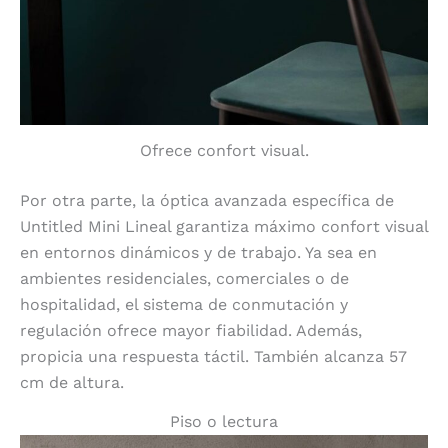
Ofrece confort visual.
Por otra parte, la óptica avanzada específica de
Untitled Mini Lineal garantiza máximo confort visual
en entornos dinámicos y de trabajo. Ya sea en
ambientes residenciales, comerciales o de
hospitalidad, el sistema de conmutación y
regulación ofrece mayor fiabilidad. Además,
propicia una respuesta táctil. También alcanza 57
cm de altura.
Piso o lectura