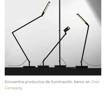
Encuentra productos de iluminación Nemo en
Diez
Company
.
Compartir