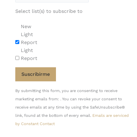
Select list(s) to subscribe to
New
Light
Report
Light
Report
Constant
By submitting this form, you are consenting to receive
Contact
marketing emails from: . You can revoke your consent to
Use.
receive emails at any time by using the SafeUnsubscribe®
Please
link, found at the bottom of every email.
Emails are serviced
leave
by Constant Contact
this