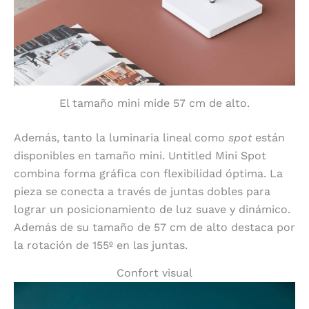
El tamaño mini mide 57 cm de alto.
Además, tanto la luminaria lineal como
spot
están
disponibles en tamaño mini. Untitled Mini Spot
combina forma gráfica con flexibilidad óptima. La
pieza se conecta a través de juntas dobles para
lograr un posicionamiento de luz suave y dinámico.
Además de su tamaño de 57 cm de alto destaca por
la rotación de 155º en las juntas.
Confort visual