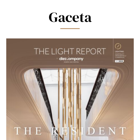
field
blank.
Gaceta