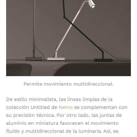
Permite movimiento multidireccional.
De estilo minimalista, las líneas limpias de la
colección Untitled de
Nemo
se complementan con
su precisión técnica. Por otro lado, las juntas de
aluminio en miniatura favorecen el movimiento
fluido y multidireccional de la luminaria. Así, es