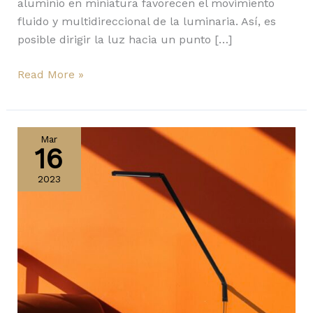
aluminio en miniatura favorecen el movimiento
fluido y multidireccional de la luminaria. Así, es
posible dirigir la luz hacia un punto […]
Read More »
Llega
Untitled
Mar
16
Mini
de
2023
Nemo:
funcional
y
esbelta