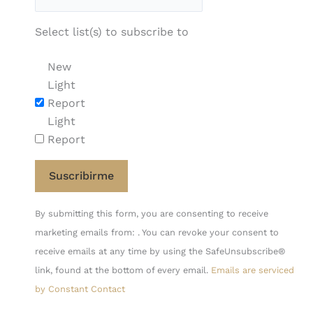
Select list(s) to subscribe to
New
Light
Report
Light
Report
Constant
By submitting this form, you are consenting to receive
Contact
marketing emails from: . You can revoke your consent to
Use.
receive emails at any time by using the SafeUnsubscribe®
Please
link, found at the bottom of every email.
Emails are serviced
leave
by Constant Contact
this