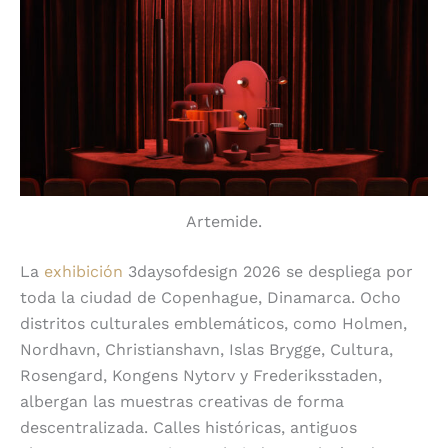
Artemide.
La
exhibición
3daysofdesign 2026
se despliega por
toda la ciudad de Copenhague, Dinamarca. Ocho
distritos culturales emblemáticos, como Holmen,
Nordhavn, Christianshavn, Islas Brygge, Cultura,
Rosengard, Kongens Nytorv y Frederiksstaden,
albergan las muestras creativas de forma
descentralizada. Calles históricas, antiguos