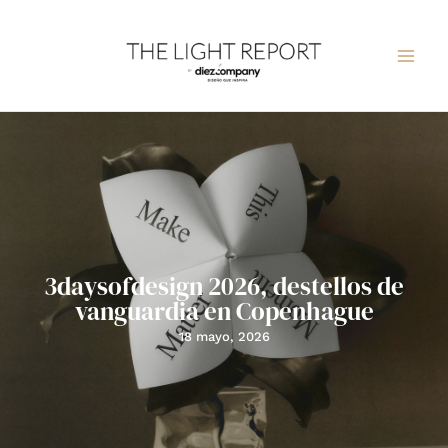
Ir
al
contenido
3daysofdesign 2026, destellos de
vanguardia en Copenhague
18 mayo, 2026