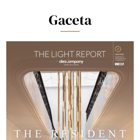
field
blank.
Gaceta