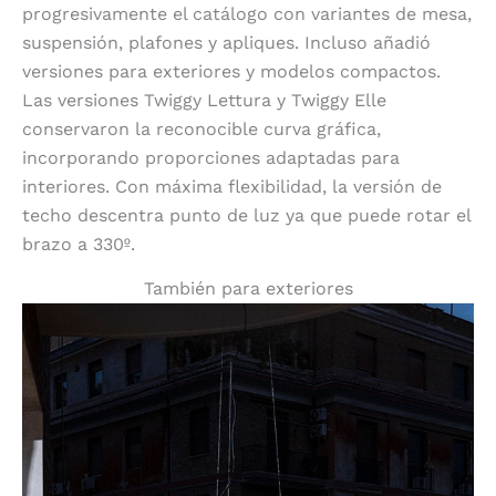
progresivamente el catálogo con variantes de mesa,
suspensión, plafones y apliques. Incluso añadió
versiones para exteriores y modelos compactos.
Las versiones Twiggy Lettura y Twiggy Elle
conservaron la reconocible curva gráfica,
incorporando proporciones adaptadas para
interiores. Con máxima flexibilidad, la versión de
techo descentra punto de luz ya que puede rotar el
brazo a 330º.
También para exteriores