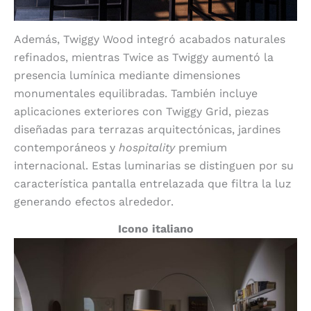
Además, Twiggy Wood integró acabados naturales
refinados, mientras Twice as Twiggy aumentó la
presencia lumínica mediante dimensiones
monumentales equilibradas. También incluye
aplicaciones exteriores con Twiggy Grid, piezas
diseñadas para terrazas arquitectónicas, jardines
contemporáneos y
hospitality
premium
internacional. Estas luminarias se distinguen por su
característica pantalla entrelazada que filtra la luz
generando efectos alrededor.
Icono italiano