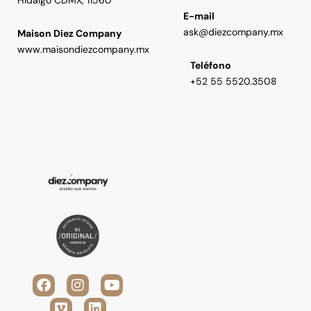
E-mail
ask@diezcompany.mx
Maison Diez Company
www.maisondiezcompany.mx
Teléfono
+52 55 5520.3508
F
V
I
L
Y
a
i
n
i
o
c
m
s
n
u