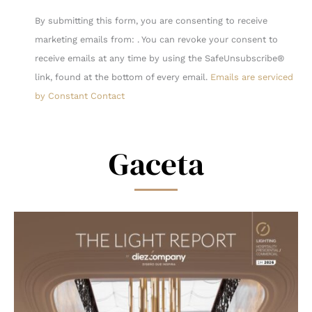
Constant
By submitting this form, you are consenting to receive
Contact
marketing emails from: . You can revoke your consent to
Use.
receive emails at any time by using the SafeUnsubscribe®
Please
link, found at the bottom of every email.
Emails are serviced
leave
by Constant Contact
this
field
blank.
Gaceta