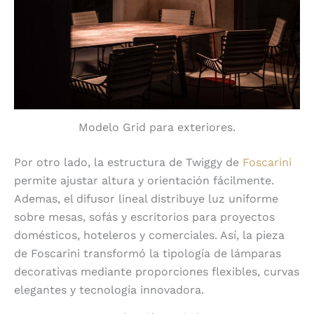
Modelo Grid para exteriores.
Por otro lado, la estructura de Twiggy de
Foscarini
permite ajustar altura y orientación fácilmente.
Ademas, el difusor lineal distribuye luz uniforme
sobre mesas, sofás y escritorios para proyectos
domésticos, hoteleros y comerciales. Así, la pieza
de Foscarini transformó la tipología de lámparas
decorativas mediante proporciones flexibles, curvas
elegantes y tecnología innovadora.