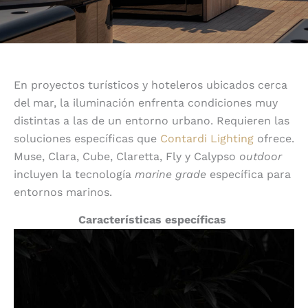
En proyectos turísticos y hoteleros ubicados cerca
del mar, la iluminación enfrenta condiciones muy
distintas a las de un entorno urbano. Requieren las
soluciones específicas que
Contardi Lighting
ofrece.
Muse, Clara, Cube, Claretta, Fly y Calypso
outdoor
incluyen la tecnología
marine grade
específica para
entornos marinos.
Características específicas