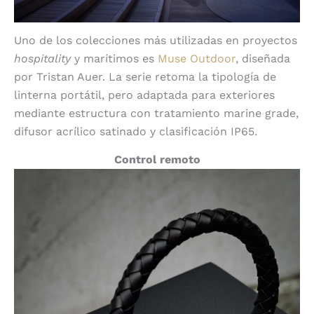
Uno de los colecciones más utilizadas en proyectos
hospitality
y marítimos es
Muse Outdoor
, diseñada
por Tristan Auer. La serie retoma la tipología de
linterna portátil, pero adaptada para exteriores
mediante estructura con tratamiento marine grade,
difusor acrílico satinado y clasificación IP65.
Control remoto