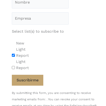
Select list(s) to subscribe to
New
Light
Report
Light
Report
Constant
By submitting this form, you are consenting to receive
Contact
marketing emails from: . You can revoke your consent to
Use.
receive emails at any time by using the SafeUnsubscribe®