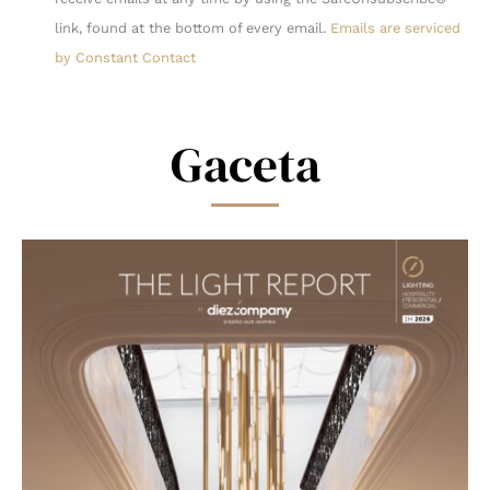
Please
link, found at the bottom of every email.
Emails are serviced
leave
by Constant Contact
this
field
blank.
Gaceta