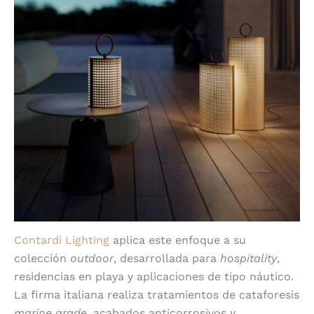
Contardi Lighting
aplica este enfoque a su
colección
outdoor
, desarrollada para
hospitality
,
residencias en playa y aplicaciones de tipo náutico.
La firma italiana realiza tratamientos de cataforesis
marine grade
, acabados anticorrosivos y