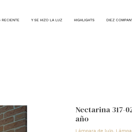
 RECIENTE
Y SE HIZO LA LUZ
HIGHLIGHTS
DIEZ COMPAN
Nectarina
317-
Nectarina 317-0
02
año
de
Comex:
Lámpara de lujo
,
Lámpar