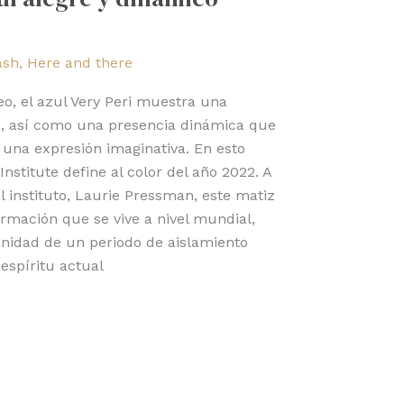
ash
,
Here and there
eo, el azul Very Peri muestra una
a, así como una presencia dinámica que
y una expresión imaginativa. En esto
nstitute define al color del año 2022. A
l instituto, Laurie Pressman, este matiz
formación que se vive a nivel mundial,
anidad de un periodo de aislamiento
espíritu actual