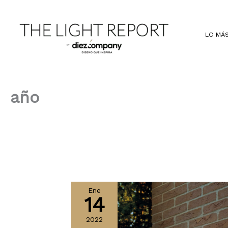
Ir
al
contenido
LO MÁS
año
Ene
14
2022