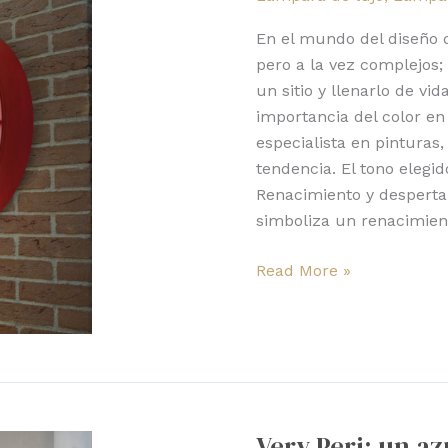
el
color
En el mundo del diseño 
del
pero a la vez complejos;
año
un sitio y llenarlo de vid
importancia del color en
especialista en pinturas
tendencia. El tono elegid
Renacimiento y desperta
simboliza un renacimien
Read More »
Very
Peri:
Very Peri: un a
un