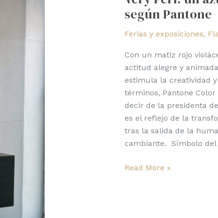
según Pantone
azul
alegre
Ferias y exposiciones
,
Fl
y
dinámico
Con un matiz rojo violác
según
actitud alegre y animad
Pantone
estimula la creatividad 
términos, Pantone Color I
decir de la presidenta de
es el reflejo de la trans
tras la salida de la hum
cambiante. Símbolo del 
Read More »