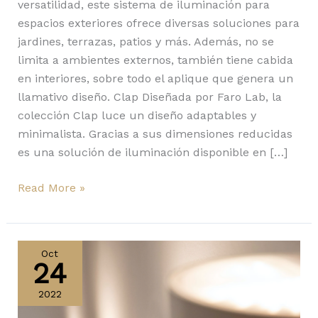
versatilidad, este sistema de iluminación para
espacios exteriores ofrece diversas soluciones para
jardines, terrazas, patios y más. Además, no se
limita a ambientes externos, también tiene cabida
en interiores, sobre todo el aplique que genera un
llamativo diseño. Clap Diseñada por Faro Lab, la
colección Clap luce un diseño adaptables y
minimalista. Gracias a sus dimensiones reducidas
es una solución de iluminación disponible en […]
Read More »
Con
Bellhop
Oct
24
Wall
Up
2022
la