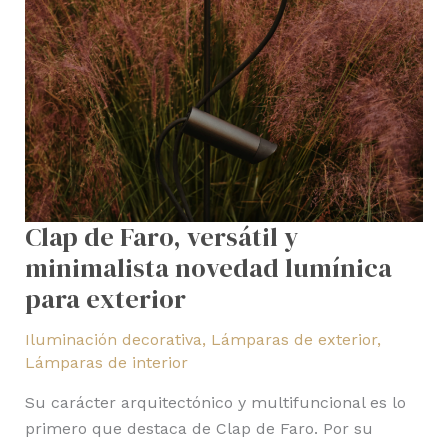
para
exterior
Clap de Faro, versátil y
minimalista novedad lumínica
para exterior
Iluminación decorativa
,
Lámparas de exterior
,
Lámparas de interior
Su carácter arquitectónico y multifuncional es lo
primero que destaca de Clap de Faro. Por su