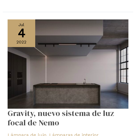
Gravity,
nuevo
Jul
4
sistema
de
2022
luz
focal
de
Nemo
Gravity, nuevo sistema de luz
focal de Nemo
Lámpara de lujo
,
Lámparas de interior