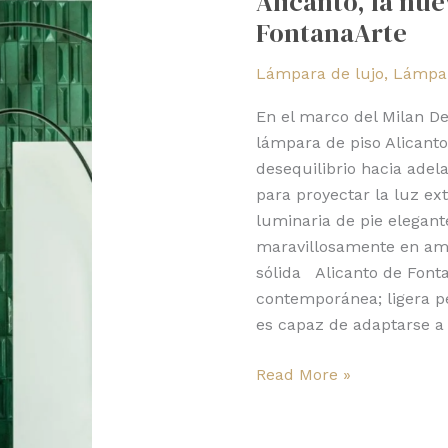
Alicanto, la nu
nueva
FontanaArte
lámpara
de
Lámpara de lujo
,
Lámpar
piso
de
En el marco del Milan D
FontanaArte
lámpara de piso Alicanto
desequilibrio hacia adel
para proyectar la luz ex
luminaria de pie elegante
maravillosamente en amb
sólida Alicanto de Font
contemporánea; ligera pe
es capaz de adaptarse a 
Read More »