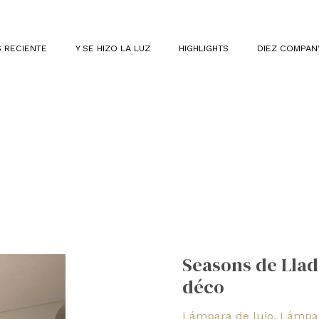
 RECIENTE
Y SE HIZO LA LUZ
HIGHLIGHTS
DIEZ COMPAN
Seasons
de
Seasons de Lladr
Lladró,
déco
inspirada
en
Lámpara de lujo
,
Lámpar