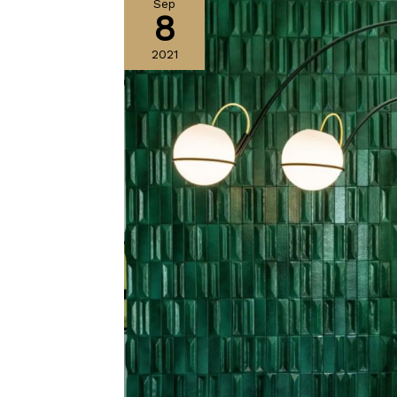
Sep
8
2021