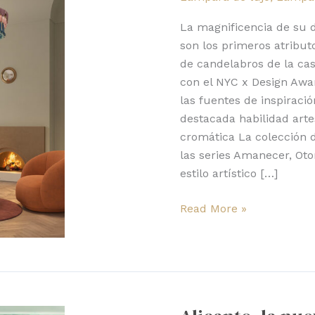
el
art
La magnificencia de su d
déco
son los primeros atribut
de candelabros de la ca
con el NYC x Design Awar
las fuentes de inspiraci
destacada habilidad arte
cromática La colección d
las series Amanecer, Ot
estilo artístico […]
Read More »
Alicanto,
la