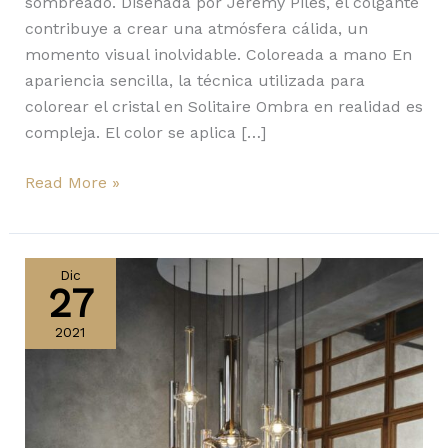
sombreado. Diseñada por Jeremy Piles, el colgante
contribuye a crear una atmósfera cálida, un
momento visual inolvidable. Coloreada a mano En
apariencia sencilla, la técnica utilizada para
colorear el cristal en Solitaire Ombra en realidad es
compleja. El color se aplica […]
Read More »
Penta,
Arreloduce
Dic
27
y
Castaldi
2021
conforman
Auralis