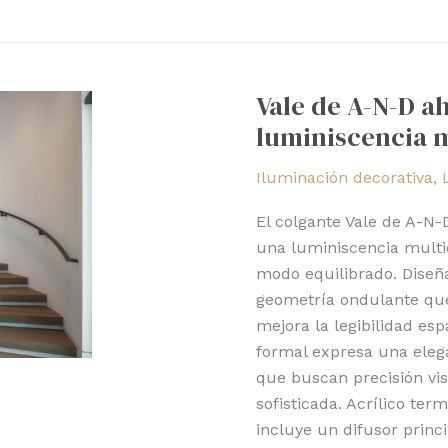
Vale
de
Vale de A-N-D a
A-
luminiscencia m
N-
D
Iluminación decorativa
,
ahora
incluye
El colgante Vale de A-N
luminiscencia
una luminiscencia multid
multidireccional
modo equilibrado. Diseñ
geometría ondulante que 
mejora la legibilidad es
formal expresa una eleg
que buscan precisión vis
sofisticada. Acrílico te
incluye un difusor princi