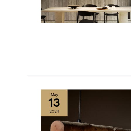
May
13
2024