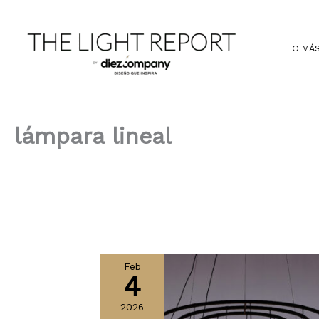
Ir
al
contenido
LO MÁS
lámpara lineal
Feb
4
2026