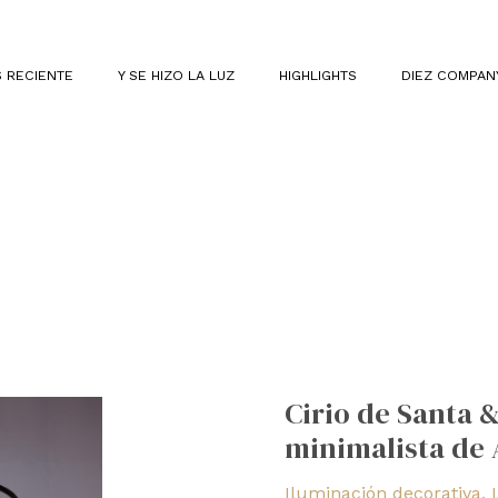
 RECIENTE
Y SE HIZO LA LUZ
HIGHLIGHTS
DIEZ COMPAN
Cirio
de
Cirio de Santa 
Santa
minimalista de 
&
Cole:
Iluminación decorativa
,