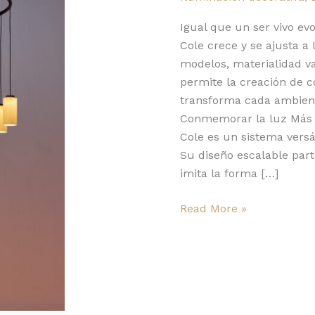
la
luminosidad
Igual que un ser vivo evo
minimalista
Cole crece y se ajusta a 
de
modelos, materialidad v
Antoni
permite la creación de c
Arola
transforma cada ambient
Conmemorar la luz Más q
Cole es un sistema versát
Su diseño escalable part
imita la forma […]
Read More »