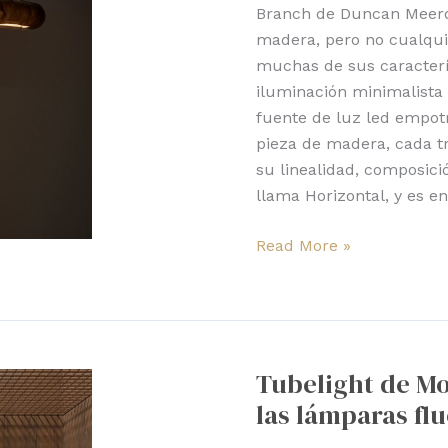
y
Branch de Duncan Meerdi
orgánica
madera, pero no cualqui
muchas de sus característ
iluminación minimalista
fuente de luz led empot
pieza de madera, cada t
su linealidad, composici
llama Horizontal, y es 
Read More »
Tubelight
de
Tubelight de Mo
Moooi,
las lámparas fl
versión
novedosa