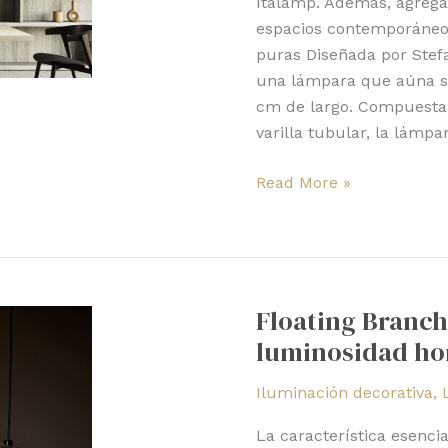
Italamp. Además, agrega
espacios contemporáneos
puras Diseñada por Stef
una lámpara que aúna si
cm de largo. Compuesta 
varilla tubular, la lámp
Read More »
Floating
Branch
Floating Branc
de
luminosidad hor
Duncan
Meerding,
Iluminación decorativa
,
luminosidad
horizontal
La característica esencia