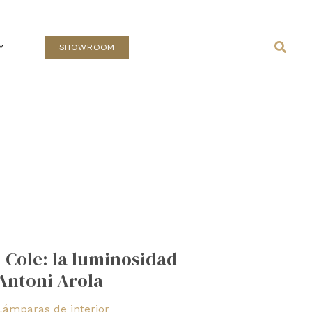
Busca
Y
SHOWROOM
& Cole: la luminosidad
Antoni Arola
Lámparas de interior