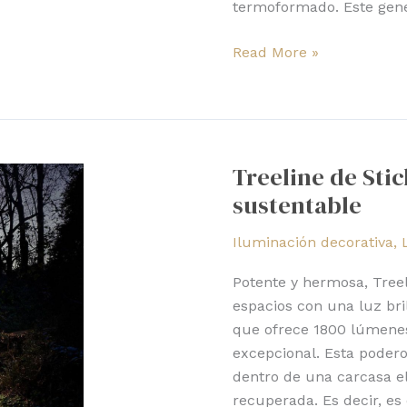
termoformado. Este gene
Read More »
Treeline
de
Treeline de Stic
Stickbulb:
sustentable
brillante
luz
Iluminación decorativa
,
sustentable
Potente y hermosa, Treel
espacios con una luz bril
que ofrece 1800 lúmenes
excepcional. Esta poder
dentro de una carcasa e
recuperada. Es decir, e