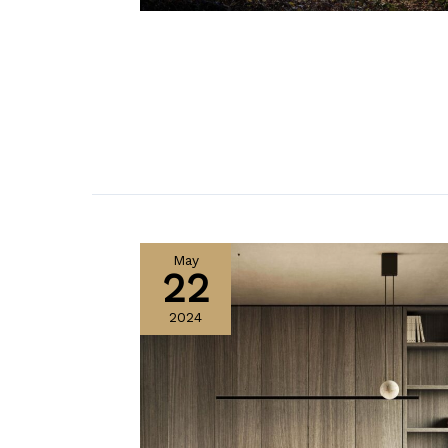
May
22
2024