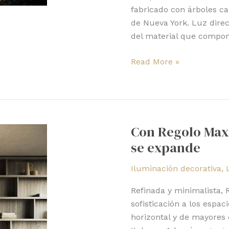
fabricado con árboles c
de Nueva York. Luz dire
del material que compo
Read More »
Con
Regolo
Con Regolo Maxi
Maxi
se expande
la
colección
Iluminación decorativa
,
de
Italamp
Refinada y minimalista,
se
sofisticación a los espac
expande
horizontal y de mayores