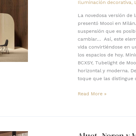
Iluminación decorativa
,
de
las
La novedosa versión de l
lámparas
presentó Moooi en Milán.
fluorescentes
suspensión que es posibl
cambiar… Así, este elem
vida convirtiéndose en u
los espacios de hoy. Min
BCXSY, Tubelight de Moo
horizontal y moderna. De
toque que las distingue 
Read More »
Aluet,
Noren
Aluet, Noren y 
y