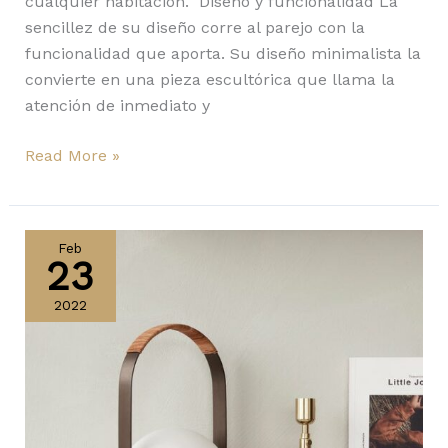
cualquier habitación. Diseño y funcionalidad La
sencillez de su diseño corre al parejo con la
funcionalidad que aporta. Su diseño minimalista la
convierte en una pieza escultórica que llama la
atención de inmediato y
Read More »
Carrie
de
Feb
23
Menu:
luz
2022
en
todo
momento
y
lugar