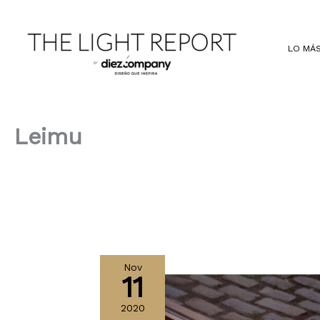
Ir
al
contenido
LO MÁS
Leimu
Nov
11
2020