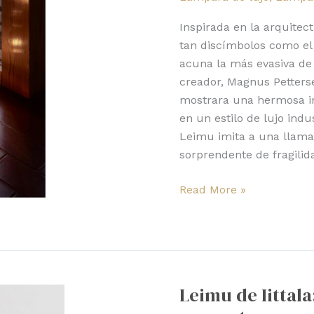
del
vidrio
Inspirada en la arquite
hecha
tan discímbolos como el v
lámpara
acuna la más evasiva de 
creador, Magnus Petter
mostrara una hermosa in
en un estilo de lujo indu
Leimu imita a una llama,
sorprendente de fragilid
Read More »
Leimu
de
Leimu de Iittala
Iittala:
Balance