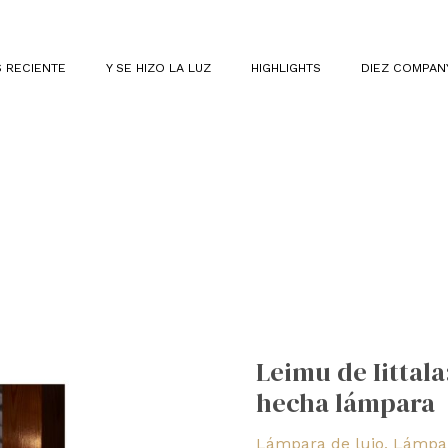
 RECIENTE
Y SE HIZO LA LUZ
HIGHLIGHTS
DIEZ COMPAN
Leimu
de
Leimu de Iittala
Iittala:
hecha lámpara
la
delicadeza
Lámpara de lujo
,
Lámpar