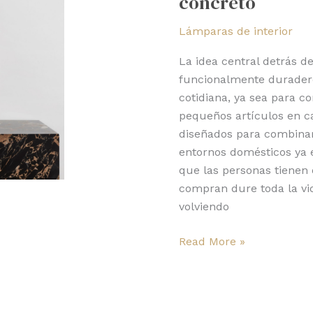
concreto
entre
Lámparas de interior
vidrio
y
La idea central detrás de
concreto
funcionalmente duradero
cotidiana, ya sea para c
pequeños artículos en cas
diseñados para combinars
entornos domésticos ya e
que las personas tienen
compran dure toda la vi
volviendo
Read More »