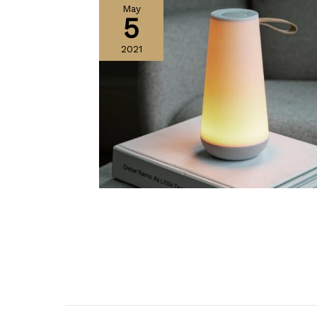
May
5
2021