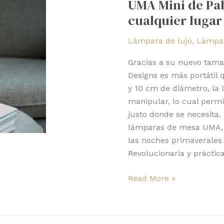
UMA Mini de Pab
de
cualquier lugar
Pablo:
iluminación
Lámpara de lujo
,
Lámpar
en
cualquier
Gracias a su nuevo tama
lugar
Designs es más portátil
y 10 cm de diámetro, la
manipular, lo cual permit
justo donde se necesita.
lámparas de mesa UMA, e
las noches primaverales 
Revolucionaria y práctic
Read More »
Pablo