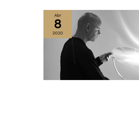
Abr
8
2020