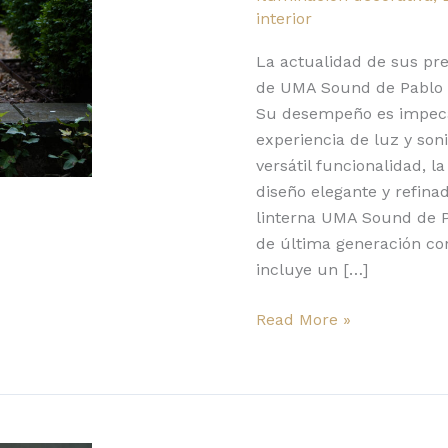
experiencia
interior
envolvente
de
La actualidad de sus pre
luz
de UMA Sound de Pablo la
y
Su desempeño es impeca
sonido
experiencia de luz y son
versátil funcionalidad, l
diseño elegante y refina
linterna UMA Sound de P
de última generación con
incluye un […]
Read More »
UMA
Mini