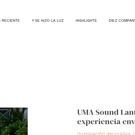
 RECIENTE
Y SE HIZO LA LUZ
HIGHLIGHTS
DIEZ COMPAN
UMA
Sound
UMA Sound Lant
Lantern
experiencia env
de
Pablo:
Iluminación decorativa
,