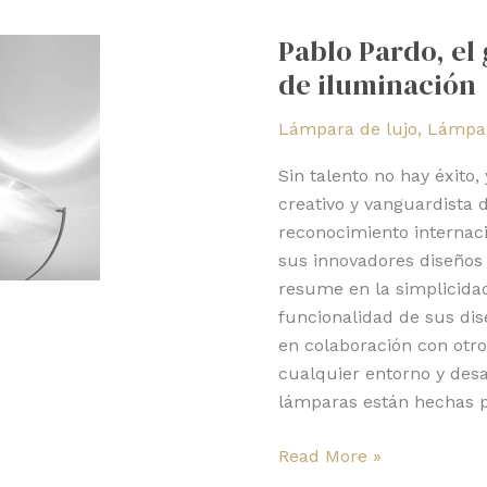
Pardo,
Pablo Pardo, el
el
de iluminación
genio
detrás
Lámpara de lujo
,
Lámpar
del
diseño
Sin talento no hay éxito,
de
creativo y vanguardista 
iluminación
reconocimiento internac
sus innovadores diseños
resume en la simplicidad,
funcionalidad de sus di
en colaboración con otro
cualquier entorno y desa
lámparas están hechas p
Read More »