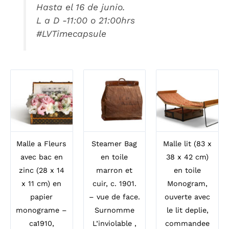
Hasta el 16 de junio.
L a D -11:00 o 21:00hrs
#LVTimecapsule
Malle a Fleurs
Steamer Bag
Malle lit (83 x
avec bac en
en toile
38 x 42 cm)
zinc (28 x 14
marron et
en toile
x 11 cm) en
cuir, c. 1901.
Monogram,
papier
– vue de face.
ouverte avec
monograme –
Surnomme
le lit deplie,
ca1910,
L’inviolable ,
commandee