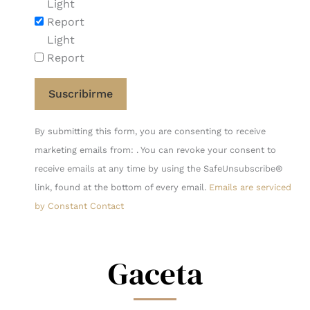
Light
Report
Light
Report
Constant
By submitting this form, you are consenting to receive
Contact
marketing emails from: . You can revoke your consent to
Use.
receive emails at any time by using the SafeUnsubscribe®
Please
link, found at the bottom of every email.
Emails are serviced
leave
by Constant Contact
this
field
blank.
Gaceta