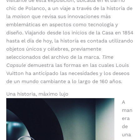
visitante de esta exposición, ubicada en el barrio
chic de Polanco, a un viaje a través de la historia de
la
m
aison
que revisa sus innovaciones más
emblemáticas en aspectos como
tecnología y
diseño. Viajando desde los inicios de la Casa en 1854
hasta el día de hoy, la historia es contada utilizando
objetos únicos y célebres, previamente
seleccionados del archivo de la marca.
Time
Capsule
demuestra las formas en las cuales Louis
Vuitton ha anticipado las necesidades y los deseos
de un mundo cambiante a lo largo de 160 años.
Una historia, máximo lujo
A
man
era
de
una