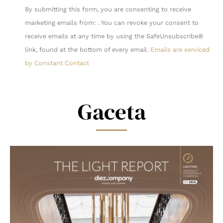
Constant
By submitting this form, you are consenting to receive
Contact
marketing emails from: . You can revoke your consent to
Use.
receive emails at any time by using the SafeUnsubscribe®
Please
link, found at the bottom of every email.
Emails are serviced
leave
by Constant Contact
this
field
blank.
Gaceta