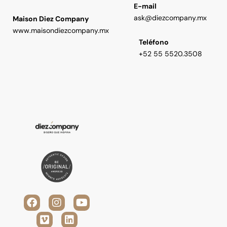
E-mail
ask@diezcompany.mx
Maison Diez Company
www.maisondiezcompany.mx
Teléfono
+52 55 5520.3508
F
V
I
L
Y
a
i
n
i
o
c
m
s
n
u