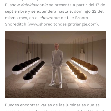
El show
Kaleidoscopia
se presenta a partir del 17 de
septiembre y se extenderá hasta el domingo 22 del
mismo mes, en el
showroom
de Lee Broom
Shoreditch (www.shoreditchdesigntriangle.com).
Puedes encontrar varias de las luminarias que se