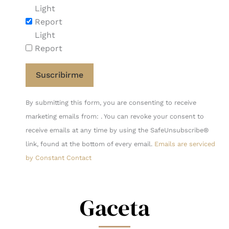
Light
Report
Light
Report
Constant
By submitting this form, you are consenting to receive
Contact
marketing emails from: . You can revoke your consent to
Use.
receive emails at any time by using the SafeUnsubscribe®
Please
link, found at the bottom of every email.
Emails are serviced
leave
by Constant Contact
this
field
blank.
Gaceta