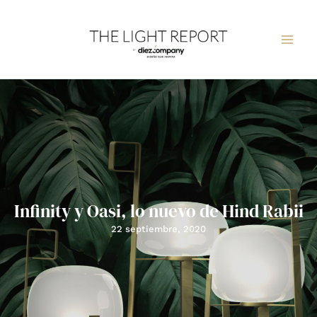
Ir
al
contenido
Infinity y Oasi, lo nuevo de Hind Rabii
22 septiembre, 2020