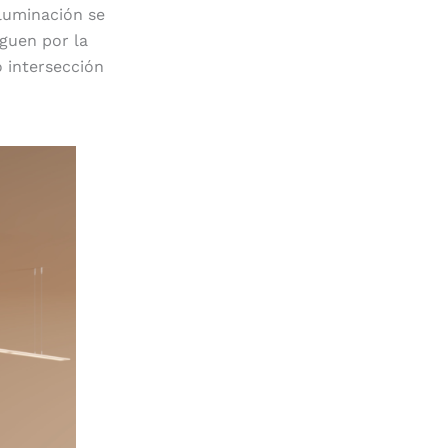
iluminación se
nguen por la
o intersección