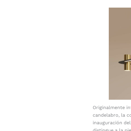
Originalmente in
candelabro, la c
inauguración de
distingue a la p