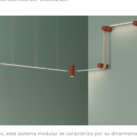
Elegancia sutil
o, este sistema modular se caracteriza por su dinamismo 