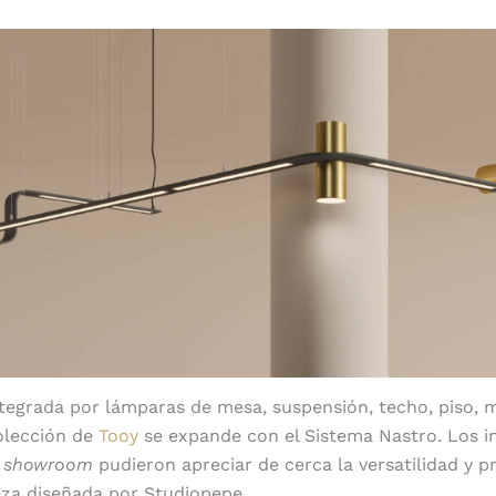
Colección versátil
tegrada por lámparas de mesa, suspensión, techo, piso, m
olección de
Tooy
se expande con el Sistema Nastro. Los in
l
showroom
pudieron apreciar de cerca la versatilidad y p
ieza diseñada por Studiopepe.