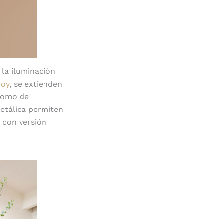
 la iluminación
ooy
, se extienden
 como de
metálica permiten
 con versión