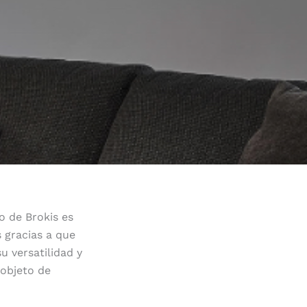
o de Brokis es
s gracias a que
u versatilidad y
 objeto de