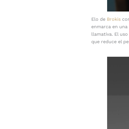
Elo de
Brokis
com
enmarca en una e
llamativa. El us
que reduce el pes