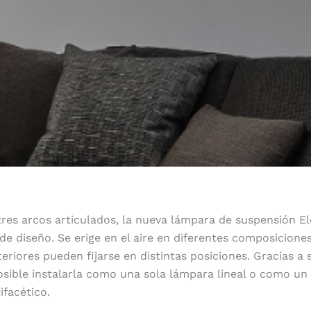
es arcos articulados, la nueva lámpara de suspensión El
de diseño. Se erige en el aire en diferentes composicione
eriores pueden fijarse en distintas posiciones. Gracias a s
sible instalarla como una sola lámpara lineal o como un
ifacético.