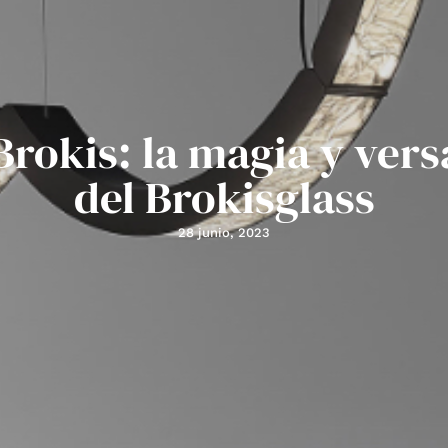
Brokis: la magia y vers
del Brokisglass
28 junio, 2023