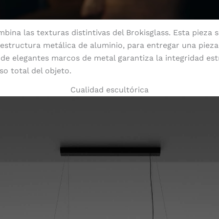
bina las texturas distintivas del Brokisglass. Esta pieza s
structura metálica de aluminio, para entregar una pieza 
o de elegantes marcos de metal garantiza la integridad estr
o total del objeto.
Cualidad escultórica