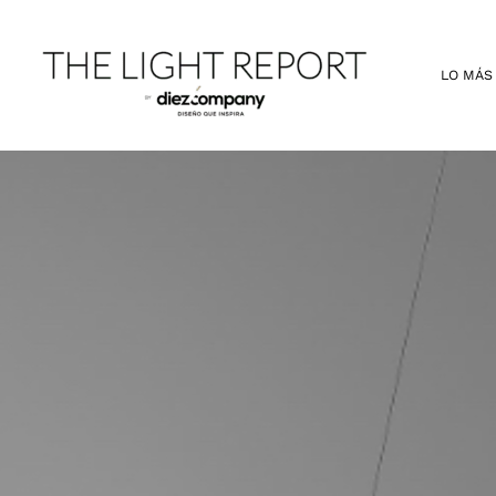
Ir
al
contenido
LO MÁS