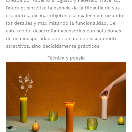
Creada por Alberto Brogliato y Federico Traverso,
Bouquet sintetiza la esencia de la filosofía de sus
creadores: diseñar objetos esenciales minimizando
los detalles y maximizando la funcionalidad. De
este modo, desarrollan accesorios con soluciones
de uso inesperadas que no solo son visualmente
atractivos, sino decididamente prácticos.
Técnica y poesía