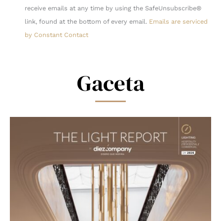
Use.
receive emails at any time by using the SafeUnsubscribe®
Please
link, found at the bottom of every email.
Emails are serviced
leave
by Constant Contact
this
field
blank.
Gaceta