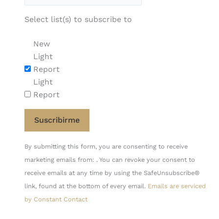
Select list(s) to subscribe to
New
Light
Report
Light
Report
Constant
By submitting this form, you are consenting to receive
Contact
marketing emails from: . You can revoke your consent to
Use.
receive emails at any time by using the SafeUnsubscribe®
Please
link, found at the bottom of every email.
Emails are serviced
leave
by Constant Contact
this