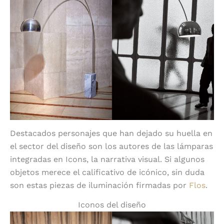
Destacados personajes que han dejado su huella en
el sector del diseño son los autores de las lámparas
integradas en Icons, la narrativa visual. Si algunos
objetos merece el calificativo de icónico, sin duda
son estas piezas de iluminación firmadas por
Flos
.
Iconos del diseño