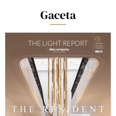
field
blank.
Gaceta