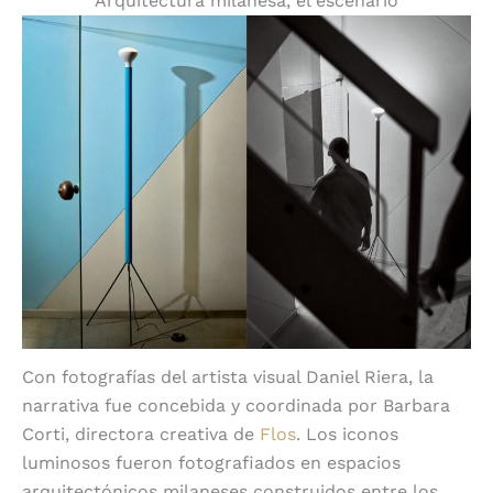
Arquitectura milanesa, el escenario
Con fotografías del artista visual Daniel Riera, la
narrativa fue concebida y coordinada por Barbara
Corti, directora creativa de
Flos
. Los iconos
luminosos fueron fotografiados en espacios
arquitectónicos milaneses construidos entre los