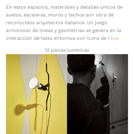
En estos espacios, materiales y detalles únicos de
suelos, escaleras, muros y techos son obra de
reconocidos arquitectos italianos. Un juego
armonioso de líneas y geometrías se genera en la
interacción de tales entornos con Icons de
Flos
.
12 piezas lumínicas