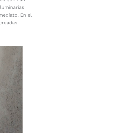
luminarias
nmediato.
En el
 creadas