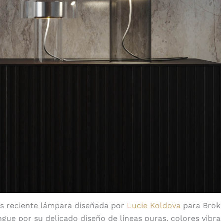
ás reciente lámpara diseñada por
Lucie Koldova
para Broki
ngue por su delicado diseño de líneas puras, colores vibra