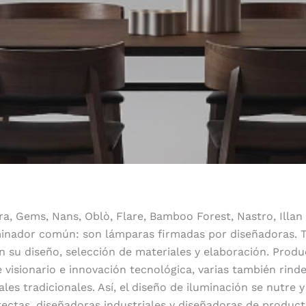
a, Gems, Nans, Oblò, Flare, Bamboo Forest, Nastro, Illan
inador común: son lámparas firmadas por diseñadoras. To
n su diseño, selección de materiales y elaboración. Produ
e visionario e innovación tecnológica, varias también rind
les tradicionales. Así, el diseño de iluminación se nutre 
tectas, diseñadoras industriales y diseñadoras de produc