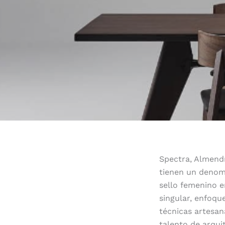
Spectra, Almendr
tienen un denom
sello femenino e
singular, enfoqu
técnicas artesana
talento de arqui