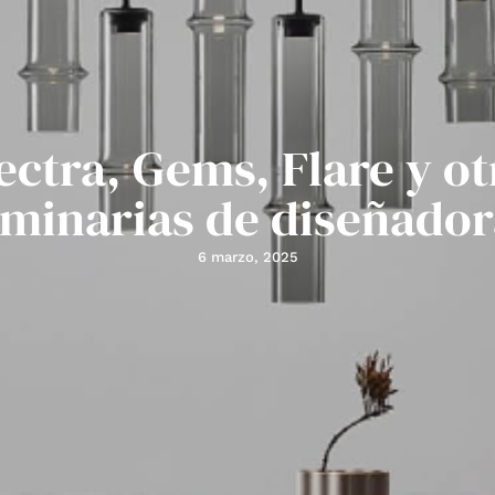
ectra, Gems, Flare y ot
uminarias de diseñador
6 marzo, 2025