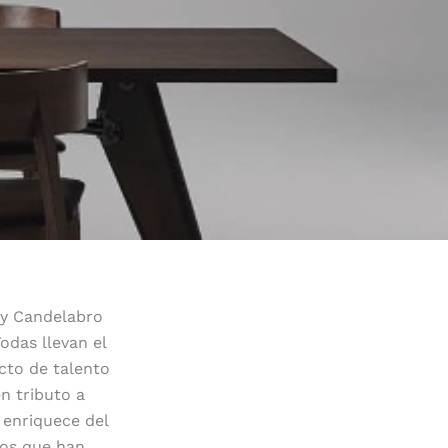
 y Candelabro
das llevan el
cto de talento
en tributo a
y enriquece del
tos que han