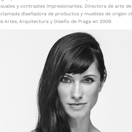
suales y contrastes impresionantes. Directora de arte de 
aclamada diseñadora de productos y muebles de origen c
e Artes, Arquitectura y Diseño de Praga en 2009.