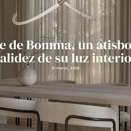
e de Bomma, un atisbo
alidez de su luz interi
31 marzo, 2026