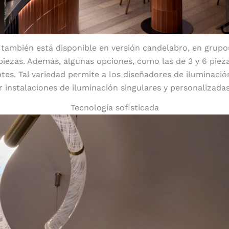
también está disponible en versión candelabro, en grupos d
19 piezas. Además, algunas opciones, como las de 3 y 6 piez
tes. Tal variedad permite a los diseñadores de iluminación
r instalaciones de iluminación singulares y personalizadas
Tecnología sofisticada