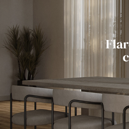
Flar
c