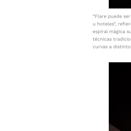
“Flare puede ser
u hoteles”, refi
espiral mágica s
técnicas tradicio
curvas a distint