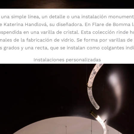
 una simple línea, un detalle o una instalación monument
ere Katerina Handlová, su diseñadora. En Flare de Bomma l
uspendida en una varilla de cristal. Esta colección rinde 
nales de la fabricación de vidrio. Se forma por varillas de
os grados y una recta, que se instalan como colgantes indi
Instalaciones personalizadas