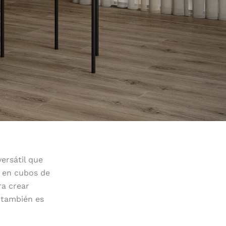
ersátil que
o en cubos de
ra crear
 también es