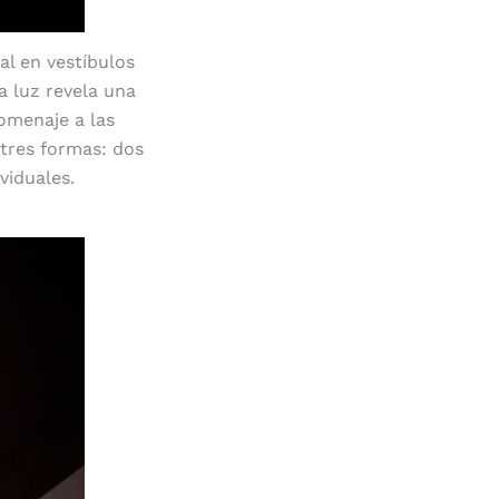
al en vestíbulos
a luz revela una
homenaje a las
 tres formas: dos
viduales.