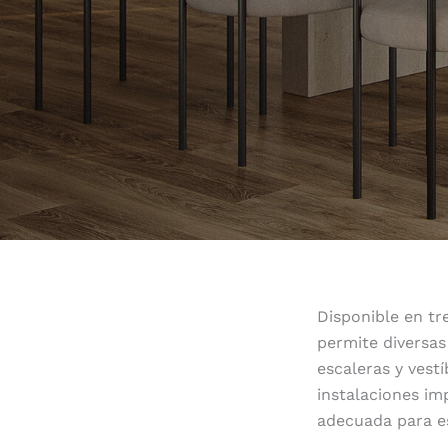
Disponible en tr
permite diversas
escaleras y vest
instalaciones i
adecuada para e