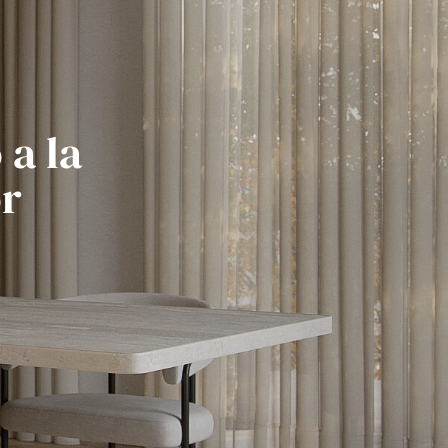
 a la
or