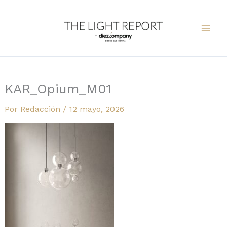
Ir
al
contenido
KAR_Opium_M01
Por
Redacción
/
12 mayo, 2026