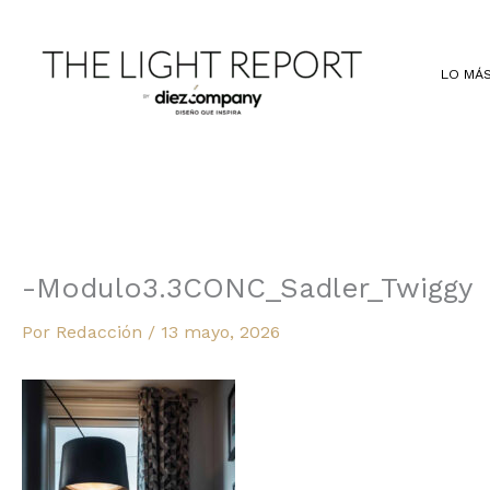
Ir
al
contenido
LO MÁS
-Modulo3.3CONC_Sadler_Twiggy
Por
Redacción
/
13 mayo, 2026