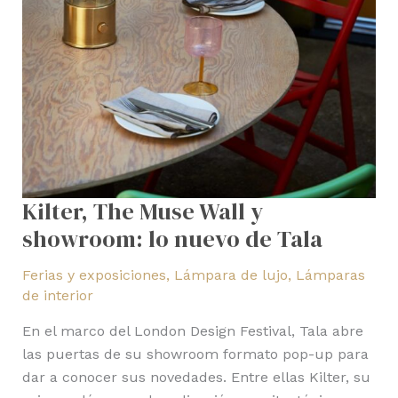
de
Tala
Kilter, The Muse Wall y
showroom: lo nuevo de Tala
Ferias y exposiciones
,
Lámpara de lujo
,
Lámparas
de interior
En el marco del London Design Festival, Tala abre
las puertas de su showroom formato pop-up para
dar a conocer sus novedades. Entre ellas Kilter, su