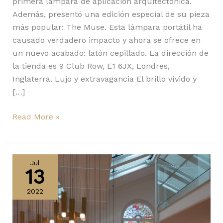
primera lámpara de aplicación arquitectónica.
Además, presentó una edición especial de su pieza
más popular: The Muse. Esta lámpara portátil ha
causado verdadero impacto y ahora se ofrece en
un nuevo acabado: latón cepillado. La dirección de
la tienda es 9 Club Row, E1 6JX, Londres,
Inglaterra. Lujo y extravagancia El brillo vívido y
[…]
Read More »
Altar,
Pantheum
Jul
13
y
Vesper:
2022
odas
luminosas