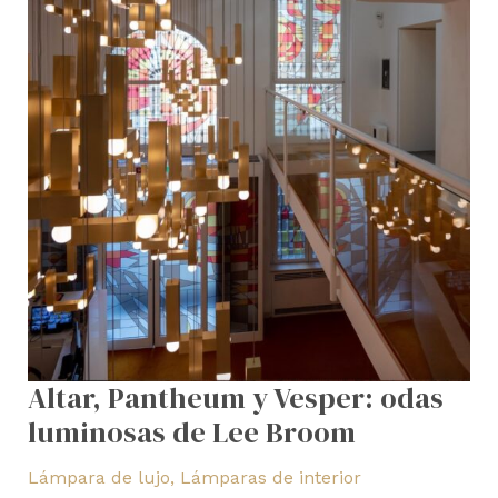
de
Lee
Broom
Altar, Pantheum y Vesper: odas
luminosas de Lee Broom
Lámpara de lujo
,
Lámparas de interior