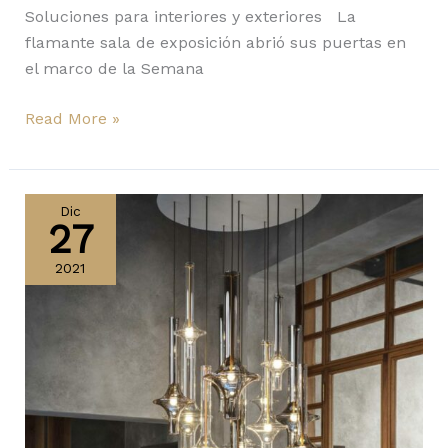
Soluciones para interiores y exteriores La
flamante sala de exposición abrió sus puertas en
el marco de la Semana
Read More »
Penta,
Arreloduce
Dic
27
y
Castaldi
2021
conforman
Auralis