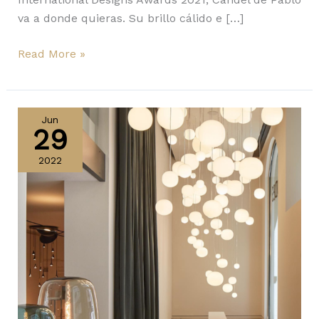
va a donde quieras. Su brillo cálido e […]
Read More »
Lodes
inauguró
Jun
29
su
primer
2022
showroom
en
Milán