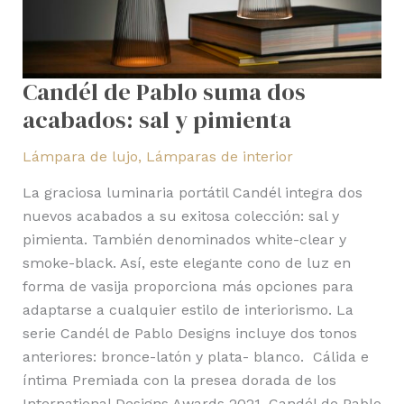
pimienta
Candél de Pablo suma dos
acabados: sal y pimienta
Lámpara de lujo
,
Lámparas de interior
La graciosa luminaria portátil Candél integra dos
nuevos acabados a su exitosa colección: sal y
pimienta. También denominados white-clear y
smoke-black. Así, este elegante cono de luz en
forma de vasija proporciona más opciones para
adaptarse a cualquier estilo de interiorismo. La
serie Candél de Pablo Designs incluye dos tonos
anteriores: bronce-latón y plata- blanco. Cálida e
íntima Premiada con la presea dorada de los
International Designs Awards 2021, Candél de Pablo