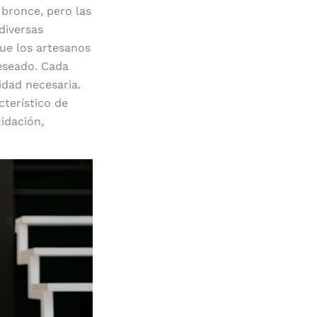
 bronce, pero las
diversas
que los artesanos
deseado. Cada
idad necesaria.
cterístico de
xidación,