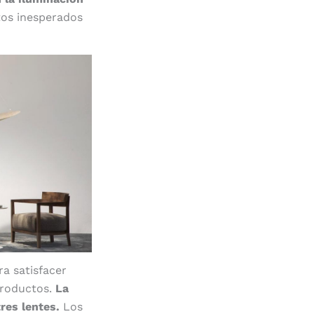
tos inesperados
a satisfacer
 productos.
La
res lentes.
Los