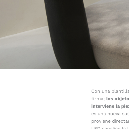
Con una plantill
firma;
los objet
interviene la pie
es una nueva sus
proviene directa
LED canalice la 