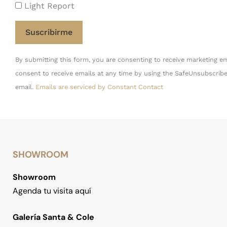
Light Report
Constant
By submitting this form, you are consenting to receive marketing em
Contact
consent to receive emails at any time by using the SafeUnsubscribe
Use.
email.
Emails are serviced by Constant Contact
Please
leave
this
field
blank.
SHOWROOM
Showroom
Agenda tu visita aquí
Galería Santa & Cole