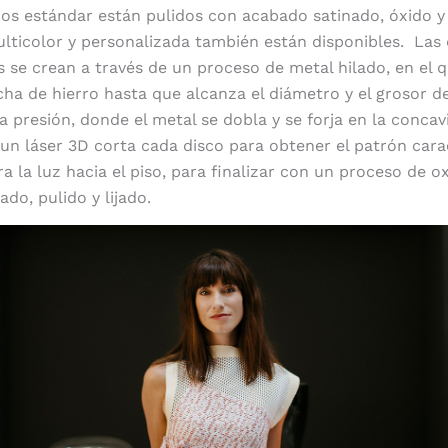
os estándar están pulidos con acabado satinado, óxido y
ticolor y personalizada también están disponibles. Las 
 se crean a través de un proceso de metal hilado, en el 
ha de hierro hasta que alcanza el diámetro y el grosor 
a presión, donde el metal se dobla y se forja en la concav
un láser 3D corta cada disco para obtener el patrón cara
ra la luz hacia el piso, para finalizar con un proceso de o
ado, pulido y lijado.