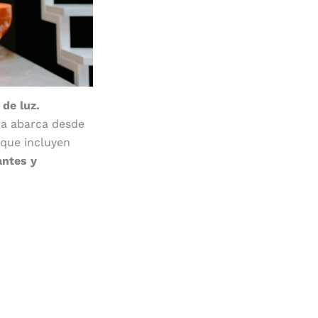
de luz.
ra abarca desde
 que incluyen
antes y