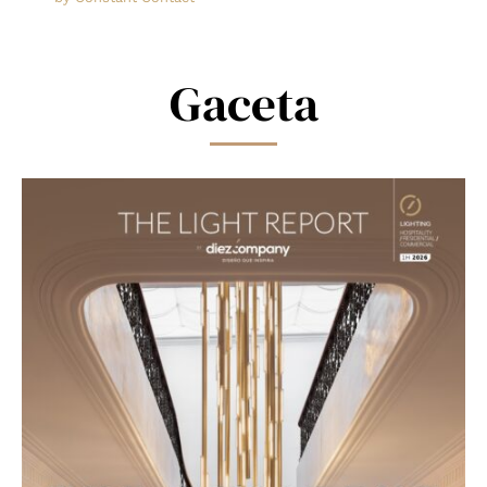
this
field
blank.
Gaceta