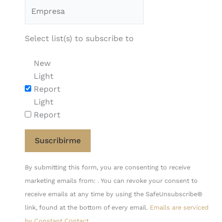
Select list(s) to subscribe to
New
Light
Report
Light
Report
Constant
By submitting this form, you are consenting to receive
Contact
marketing emails from: . You can revoke your consent to
Use.
receive emails at any time by using the SafeUnsubscribe®
Please
link, found at the bottom of every email.
Emails are serviced
leave
by Constant Contact