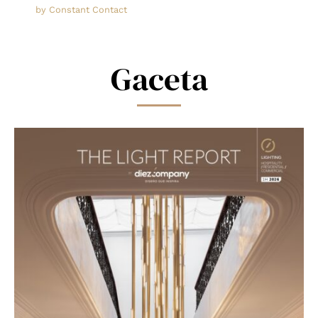
leave
by Constant Contact
this
field
blank.
Gaceta