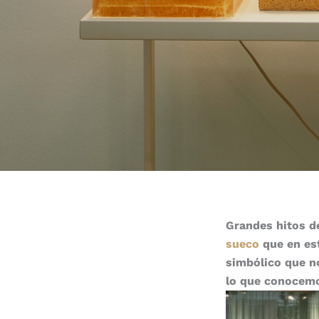
Grandes hitos de
sueco
que en es
simbólico que n
lo que conocemo