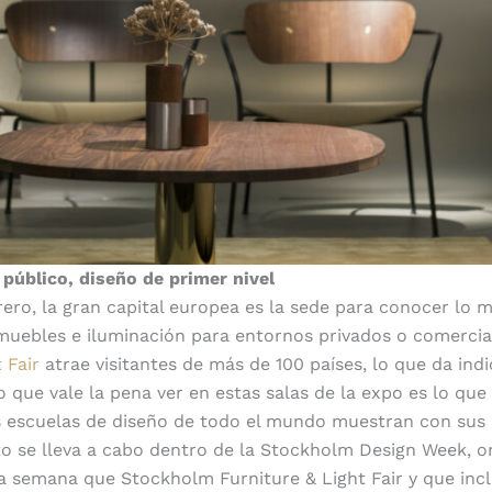
público, diseño de primer nivel
brero, la gran capital europea es la sede para conocer lo m
muebles e iluminación para entornos privados o comercia
 Fair
atrae visitantes de más de 100 países, lo que da indi
o que vale la pena ver en estas salas de la expo es lo que
s escuelas de diseño de todo el mundo muestran con sus 
o se lleva a cabo dentro de la Stockholm Design Week, o
a semana que Stockholm Furniture & Light Fair y que inc