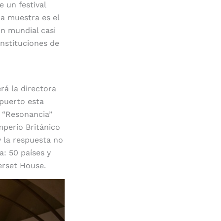
e un festival
La muestra es el
n mundial casi
instituciones de
rá la directora
 puerto esta
a “Resonancia”
mperio Británico
y la respuesta no
a: 50 países y
erset House.