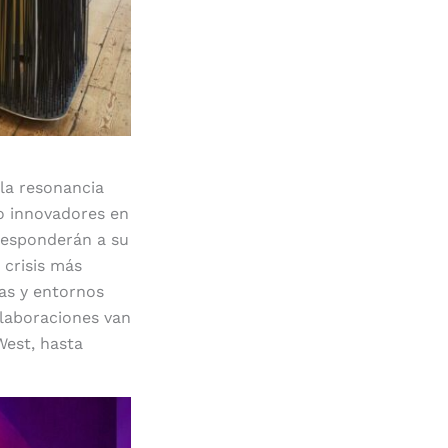
 la resonancia
o innovadores en
 responderán a su
 crisis más
as y entornos
olaboraciones van
West, hasta