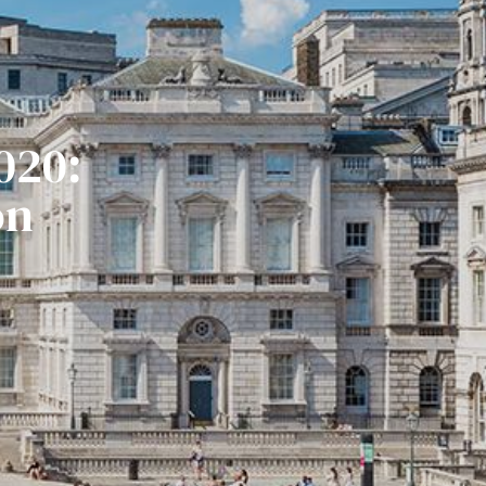
020:
ón