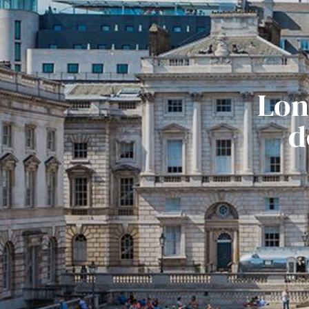
Lon
d