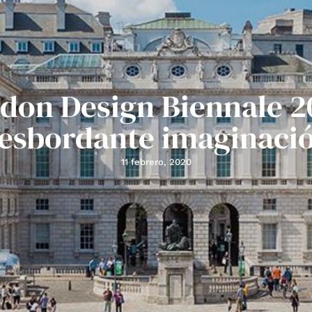
don Design Biennale 2
esbordante imaginaci
11 febrero, 2020