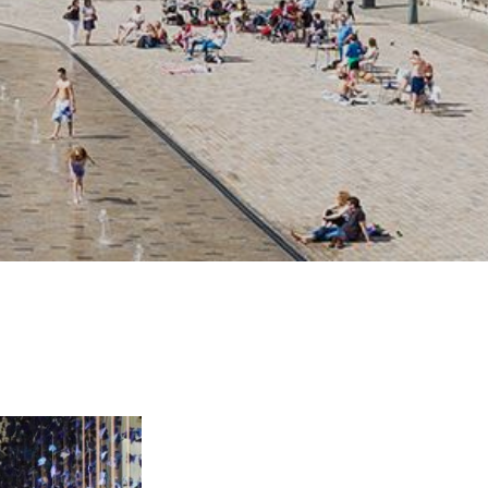
corto tiempo se
Somerset House.