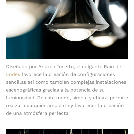
Diseñado por Andrea Tosetto, el colgante Rain de
Lodes
favorece la creación de configuraciones
sencillas así como también complejas instalaciones
escenográficas gracias a la potencia de su
luminosidad. De este modo, simple y eficaz, permite
realzar cualquier ambiente y favorecer la creación
de una atmósfera perfecta.
Color natural