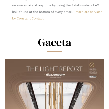
Use.
receive emails at any time by using the SafeUnsubscribe®
Please
link, found at the bottom of every email.
Emails are serviced
leave
by Constant Contact
this
field
blank.
Gaceta