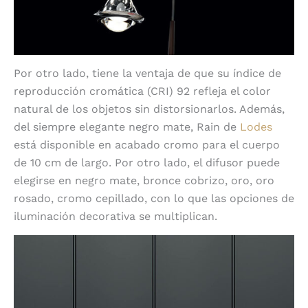
Por otro lado, tiene la ventaja de que su índice de
reproducción cromática (CRI) 92 refleja el color
natural de los objetos sin distorsionarlos. Además,
del siempre elegante negro mate, Rain de
Lodes
está disponible en acabado cromo para el cuerpo
de 10 cm de largo. Por otro lado, el difusor puede
elegirse en negro mate, bronce cobrizo, oro, oro
rosado, cromo cepillado, con lo que las opciones de
iluminación decorativa se multiplican.