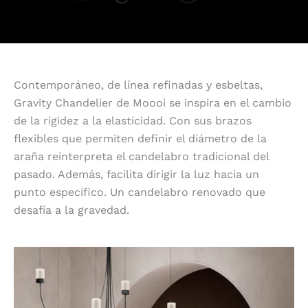
Contemporáneo, de línea refinadas y esbeltas,
Gravity Chandelier de Moooi se inspira en el cambio
de la rigidez a la elasticidad. Con sus brazos
flexibles que permiten definir el diámetro de la
araña reinterpreta el candelabro tradicional del
pasado. Además, facilita dirigir la luz hacia un
punto específico. Un candelabro renovado que
desafía a la gravedad.
Definido por la gravedad