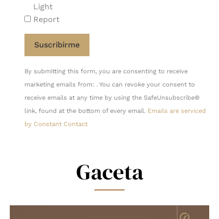
Light
Report
Constant
By submitting this form, you are consenting to receive
Contact
marketing emails from: . You can revoke your consent to
Use.
receive emails at any time by using the SafeUnsubscribe®
Please
link, found at the bottom of every email.
Emails are serviced
leave
by Constant Contact
this
field
blank.
Gaceta