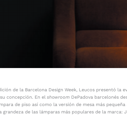
dición de la Barcelona Design Week, Leucos presentó la ev
 su concepción. En el
showroom
DePadova barcelonés dest
lámpara de piso así como la versión de mesa más pequeña
grandeza de las lámparas más populares de la marca: JJ
JJ Mid