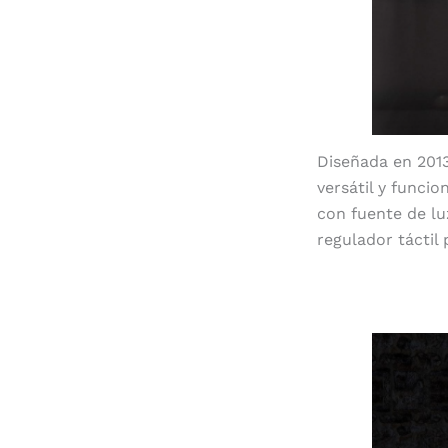
Diseñada en 2013
versátil y funcio
con fuente de lu
regulador táctil 