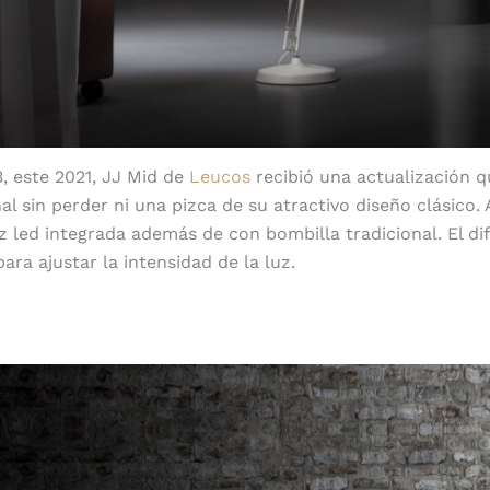
, este 2021, JJ Mid de
Leucos
recibió una actualización q
nal sin perder ni una pizca de su atractivo diseño clásico.
z led integrada además de con bombilla tradicional. El di
para ajustar la intensidad de la luz.
JJ Mid Wall