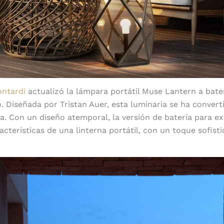
ntardi
actualizó la lámpara portátil Muse Lantern a bate
co. Diseñada por Tristan Auer, esta luminaria se ha conver
a. Con un diseño atemporal, la versión de batería para ex
acterísticas de una linterna portátil, con un toque sofisti
Bombilla cautivadora