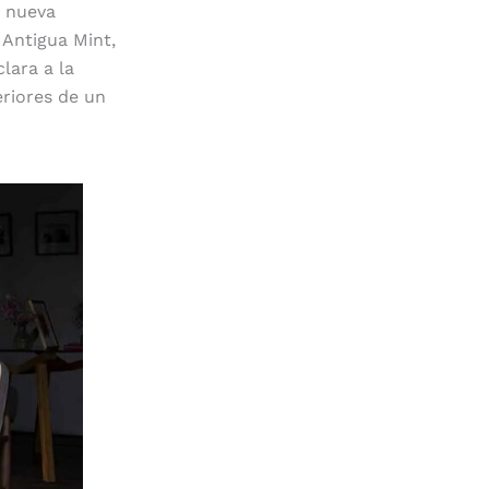
a nueva
 Antigua Mint,
lara a la
eriores de un