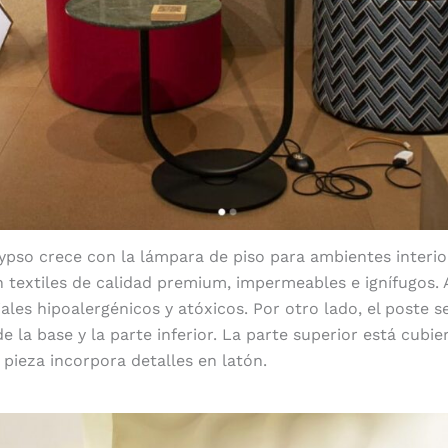
ypso crece con la lámpara de piso para ambientes interio
n textiles de calidad premium, impermeables e ignífugos.
ales hipoalergénicos y atóxicos. Por otro lado, el poste s
e la base y la parte inferior. La parte superior está cubi
a pieza incorpora detalles en latón.
Mármol verde