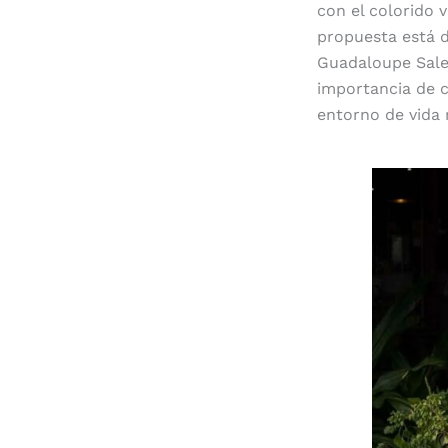
con el colorido 
propuesta está d
Guadaloupe Sale 
importancia de c
entorno de vida