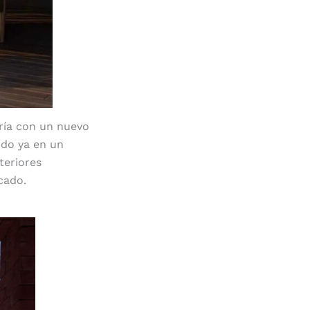
ría con un nuevo
tido ya en un
teriores
cado.