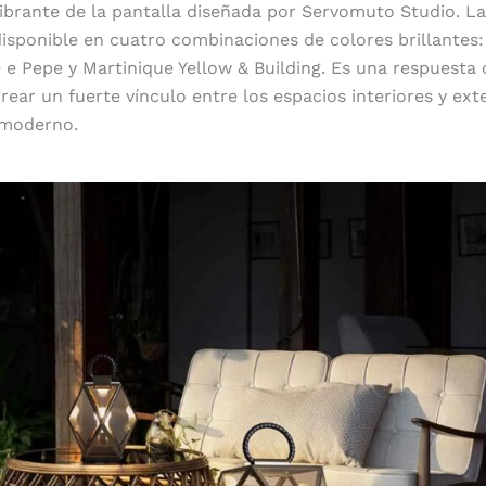
vibrante de la pantalla diseñada por Servomuto Studio. L
isponible en cuatro combinaciones de colores brillantes:
e Pepe y Martinique Yellow & Building. Es una respuesta c
rear un fuerte vínculo entre los espacios interiores y ext
 moderno.
Muse Lantern a batería