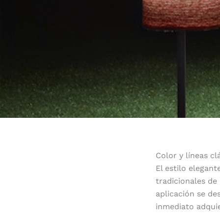
Color y líneas c
El estilo elegan
tradicionales de 
aplicación se de
inmediato adquie