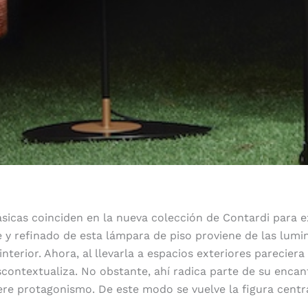
lásicas coinciden en la nueva colección de Contardi para e
te y refinado de esta lámpara de piso proviene de las lumi
interior. Ahora, al llevarla a espacios exteriores pareciera
scontextualiza. No obstante, ahí radica parte de su enca
re protagonismo. De este modo se vuelve la figura centra