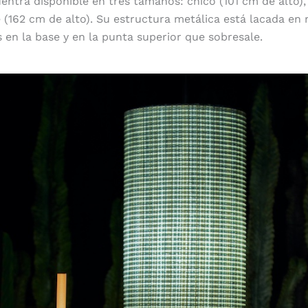
entra disponible en tres tamaños: chico (101 cm de alto),
e (162 cm de alto). Su estructura metálica está lacada e
s en la base y en la punta superior que sobresale.
Pantallas sólidas y resistentes