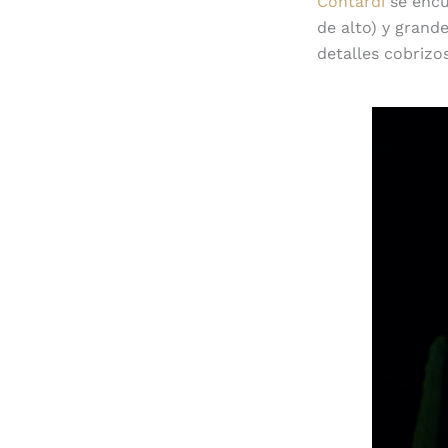
Contardi
se encu
de alto) y grand
detalles cobrizo