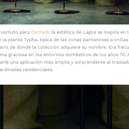
ervomuto para
Contadi
, la estética de Lagos se inspira en l
e la planta Typha, típica de las zonas pantanosas a orillas 
ario de donde la colección adquiere su nombre. Era frec
rma graciosa en los entornos domésticos de los años 70. 
arle una aplicación más amplia y sorprendente al traslada
jardinadas residenciales.
Negro mate y cobre