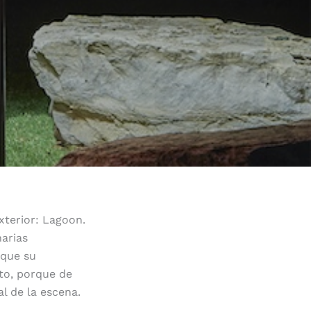
xterior: Lagoon.
narias
 que su
nto, porque de
l de la escena.