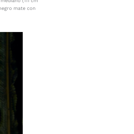
 mediano (111 cm
n negro mate con