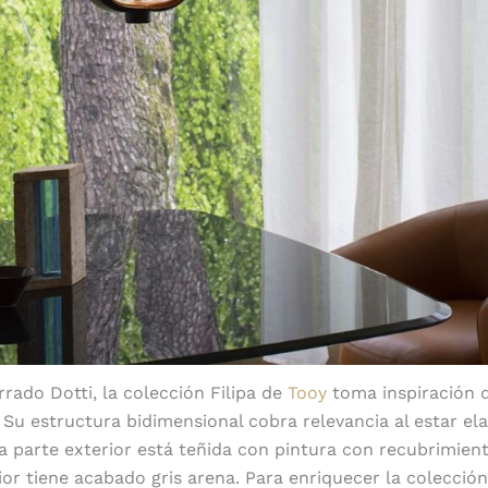
rado Dotti, la colección Filipa de
Tooy
toma inspiración d
s. Su estructura bidimensional cobra relevancia al estar e
a parte exterior está teñida con pintura con recubrimien
erior tiene acabado gris arena. Para enriquecer la colecció