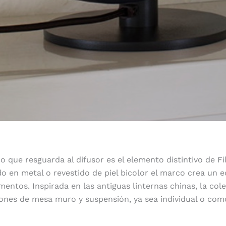
 que resguarda al difusor es el elemento distintivo de Fil
o en metal o revestido de piel bicolor el marco crea un eq
entos. Inspirada en las antiguas linternas chinas, la cole
iones de mesa muro y suspensión, ya sea individual o com
Farolillos chinos