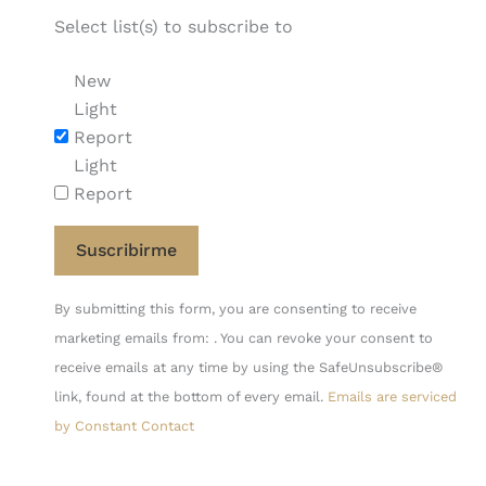
Select list(s) to subscribe to
New
Light
Report
Light
Report
Constant
By submitting this form, you are consenting to receive
Contact
marketing emails from: . You can revoke your consent to
Use.
receive emails at any time by using the SafeUnsubscribe®
Please
link, found at the bottom of every email.
Emails are serviced
leave
by Constant Contact
this
field