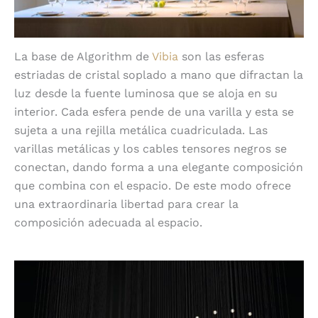
La base de Algorithm de
Vibia
son las esferas
estriadas de cristal soplado a mano que difractan la
luz desde la fuente luminosa que se aloja en su
interior. Cada esfera pende de una varilla y esta se
sujeta a una rejilla metálica cuadriculada. Las
varillas metálicas y los cables tensores negros se
conectan, dando forma a una elegante composición
que combina con el espacio. De este modo ofrece
una extraordinaria libertad para crear la
composición adecuada al espacio.
Carácter arquitectónico