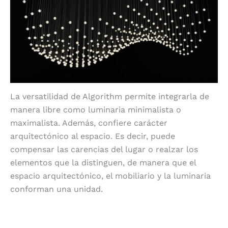
La versatilidad de Algorithm permite integrarla de
manera libre como luminaria minimalista o
maximalista. Además, confiere carácter
arquitectónico al espacio. Es decir, puede
compensar las carencias del lugar o realzar los
elementos que la distinguen, de manera que el
espacio arquitectónico, el mobiliario y la luminaria
conforman una unidad.
Belleza y geometría