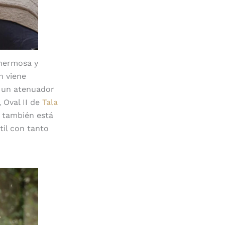
 hermosa y
n viene
y un atenuador
 Oval II de
Tala
o también está
til con tanto