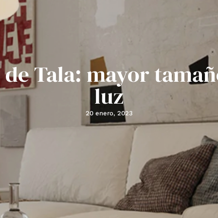
I de Tala: mayor tama
luz
20 enero, 2023