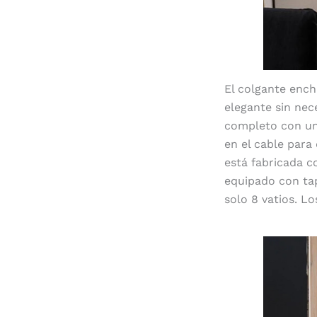
El colgante ench
elegante sin nec
completo con un 
en el cable para
está fabricada c
equipado con tap
solo 8 vatios. L