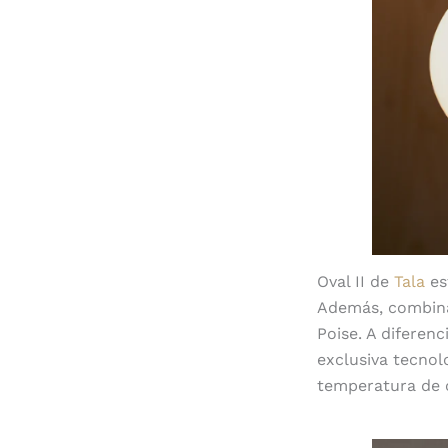
Oval II de
Tala
es
Además, combina 
Poise. A diferenc
exclusiva tecnol
temperatura de c