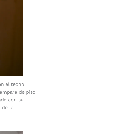
n el techo.
lámpara de piso
ñada con su
 de la