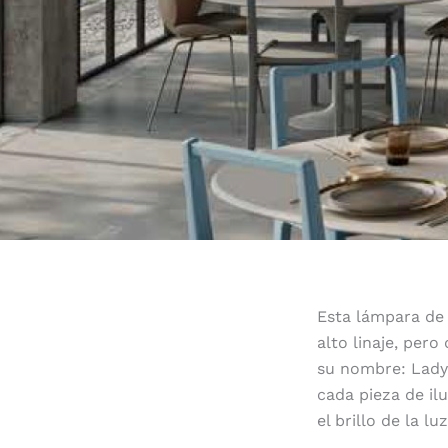
Esta lámpara de 
alto linaje, pero
su nombre: Lady D
cada pieza de il
el brillo de la lu