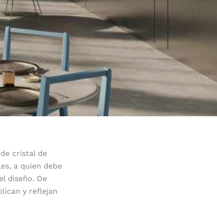
de cristal de
les, a quien debe
el diseño. De
lican y reflejan