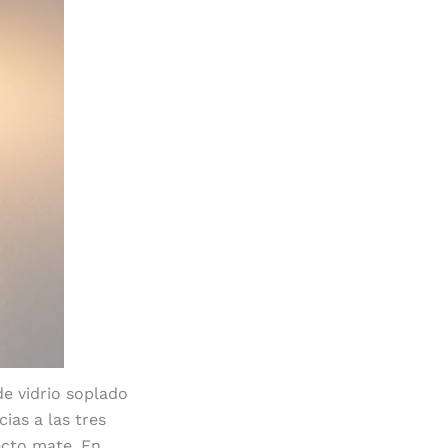
de vidrio soplado
ias a las tres
ecto mate. En