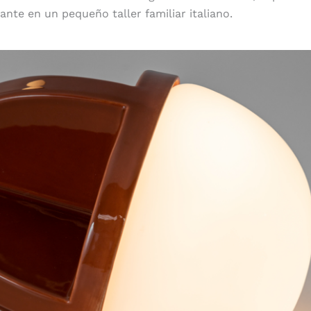
ante en un pequeño taller familiar italiano.
Vidrio soplado a boca