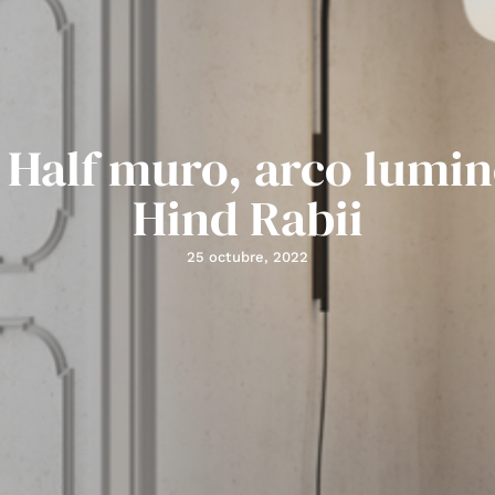
 Half muro, arco lumi
Hind Rabii
25 octubre, 2022