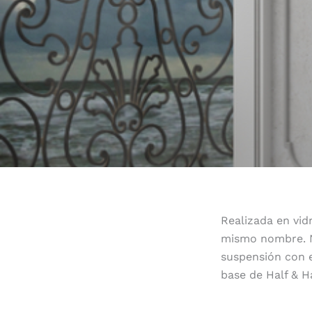
Realizada en vid
mismo nombre. No
suspensión con e
base de Half & 