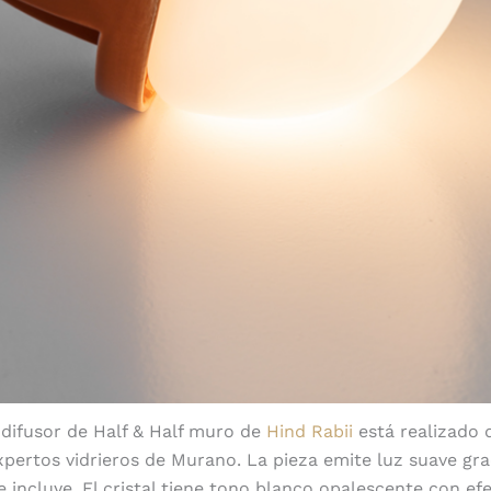
l difusor de Half & Half muro de
Hind Rabii
está realizado 
xpertos vidrieros de Murano. La pieza emite luz suave grac
 incluye. El cristal tiene tono blanco opalescente con ef