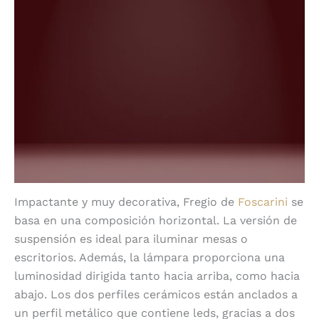
Impactante y muy decorativa, Fregio de
Foscarini
se
basa en una composición horizontal. La versión de
suspensión es ideal para iluminar mesas o
escritorios. Además, la lámpara proporciona una
luminosidad dirigida tanto hacia arriba, como hacia
abajo. Los dos perfiles cerámicos están anclados a
un perfil metálico que contiene leds, gracias a dos