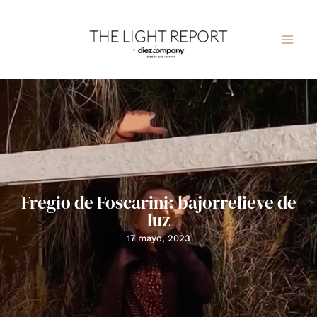
Ir
al
contenido
Fregio de Foscarini: bajorrelieve de
luz
17 mayo, 2023