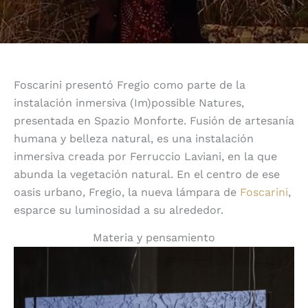
Foscarini presentó Fregio como parte de la
instalación inmersiva (Im)possible Natures,
presentada en Spazio Monforte. Fusión de artesanía
humana y belleza natural, es una instalación
inmersiva creada por Ferruccio Laviani, en la que
abunda la vegetación natural. En el centro de ese
oasis urbano, Fregio, la nueva lámpara de
Foscarini
,
esparce su luminosidad a su alrededor.
Materia y pensamiento