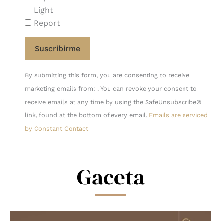
Light
Report
Constant
By submitting this form, you are consenting to receive
Contact
marketing emails from: . You can revoke your consent to
Use.
receive emails at any time by using the SafeUnsubscribe®
Please
link, found at the bottom of every email.
Emails are serviced
leave
by Constant Contact
this
field
blank.
Gaceta