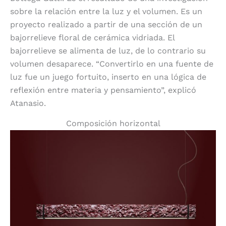
sobre la relación entre la luz y el volumen. Es un
proyecto realizado a partir de una sección de un
bajorrelieve floral de cerámica vidriada. El
bajorrelieve se alimenta de luz, de lo contrario su
volumen desaparece. “Convertirlo en una fuente de
luz fue un juego fortuito, inserto en una lógica de
reflexión entre materia y pensamiento”, explicó
Atanasio.
Composición horizontal