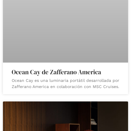
Ocean Cay de Zafferano America
Ocean Cay es una luminaria portátil desarrollada por
Zafferano America en colaboración con MSC Cruises.