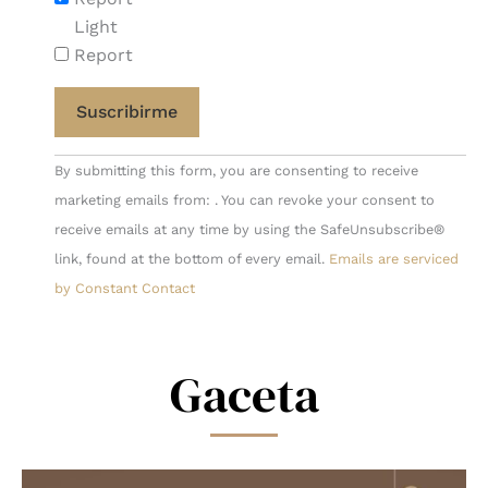
Light
Report
Constant
By submitting this form, you are consenting to receive
Contact
marketing emails from: . You can revoke your consent to
Use.
receive emails at any time by using the SafeUnsubscribe®
Please
link, found at the bottom of every email.
Emails are serviced
leave
by Constant Contact
this
field
blank.
Gaceta