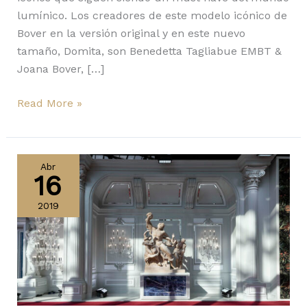
lumínico. Los creadores de este modelo icónico de
Bover en la versión original y en este nuevo
tamaño, Domita, son Benedetta Tagliabue EMBT &
Joana Bover, […]
Read More »
El
crecimiento
Abr
16
del
Salone
2019
del
Mobile.Milano
2019