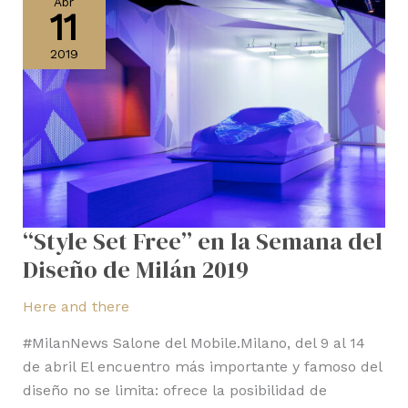
Abr
11
Free”
en
2019
la
Semana
del
Diseño
de
Milán
2019
“Style Set Free” en la Semana del
Diseño de Milán 2019
Here and there
#MilanNews Salone del Mobile.Milano, del 9 al 14
de abril El encuentro más importante y famoso del
diseño no se limita: ofrece la posibilidad de