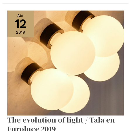
The
evolution
Abr
12
of
light
2019
/
Tala
en
Euroluce
2019
The evolution of light / Tala en
Euroluce 2019