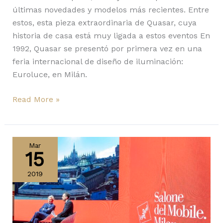
últimas novedades y modelos más recientes. Entre
estos, esta pieza extraordinaria de Quasar, cuya
historia de casa está muy ligada a estos eventos En
1992, Quasar se presentó por primera vez en una
feria internacional de diseño de iluminación:
Euroluce, en Milán.
Read More »
¿Por
qué
Mar
15
no
puedes
2019
perderte
el
Salone
del