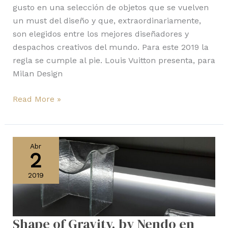
gusto en una selección de objetos que se vuelven
un must del diseño y que, extraordinariamente,
son elegidos entre los mejores diseñadores y
despachos creativos del mundo. Para este 2019 la
regla se cumple al pie. Louis Vuitton presenta, para
Milan Design
Read More »
Shape
of
Abr
2
Gravity,
by
2019
Nendo
en
Milan
Shape of Gravity, by Nendo en
Design