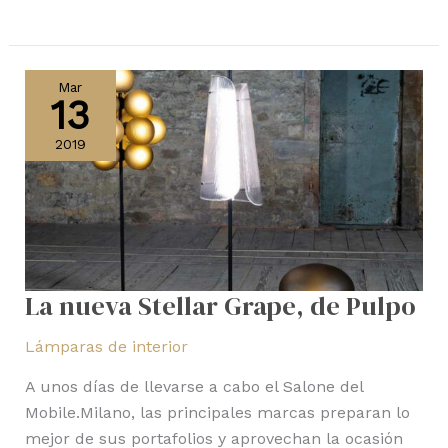
La
nueva
Mar
13
Stellar
Grape,
2019
de
Pulpo
La nueva Stellar Grape, de Pulpo
Lámparas de interior
A unos días de llevarse a cabo el Salone del
Mobile.Milano, las principales marcas preparan lo
mejor de sus portafolios y aprovechan la ocasión