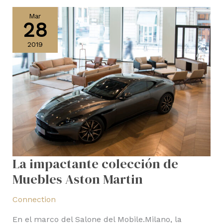
La
impactante
Mar
28
colección
de
2019
Muebles
Aston
Martin
La impactante colección de
Muebles Aston Martin
Connection
En el marco del Salone del Mobile.Milano, la