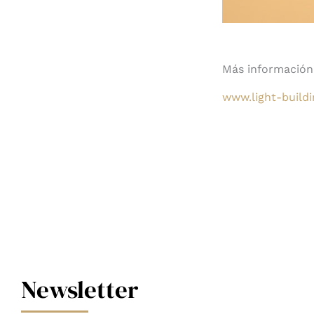
Más información 
www.light-build
Newsletter