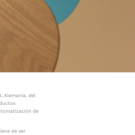
t, Alemania, del
oductos
automatización de
llece de ser