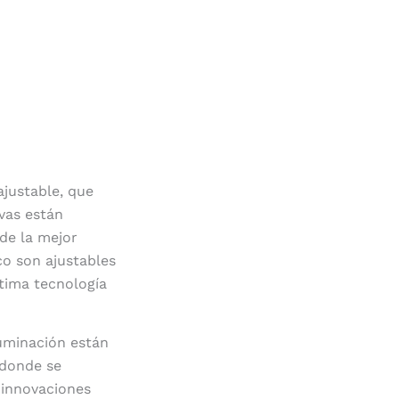
ajustable, que
vas están
de la mejor
co son ajustables
ltima tecnología
uminación están
 donde se
 innovaciones