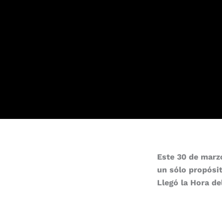
Este 30 de marz
un sólo propósit
Llegó la Hora de