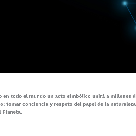
o en todo el mundo un acto simbólico unirá a millones 
o: tomar conciencia y respeto del papel de la naturalez
l Planeta.