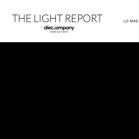
Ir
al
contenido
LO MÁS