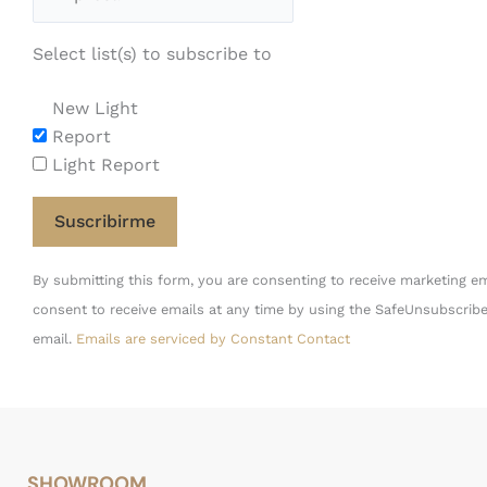
Select list(s) to subscribe to
New Light
Report
Light Report
Constant
By submitting this form, you are consenting to receive marketing em
Contact
consent to receive emails at any time by using the SafeUnsubscribe
Use.
email.
Emails are serviced by Constant Contact
Please
leave
this
field
blank.
SHOWROOM