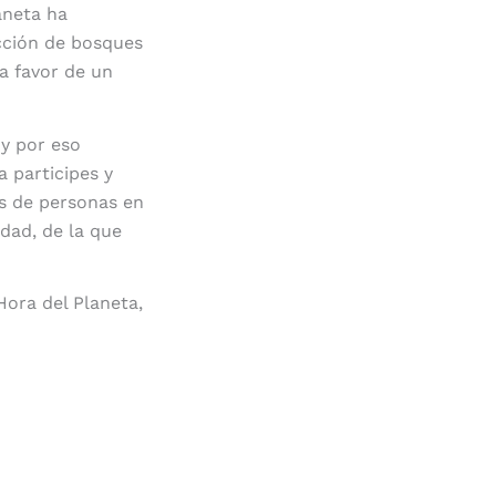
aneta ha
cción de bosques
a favor de un
y por eso
a participes y
es de personas en
idad, de la que
Hora del Planeta,