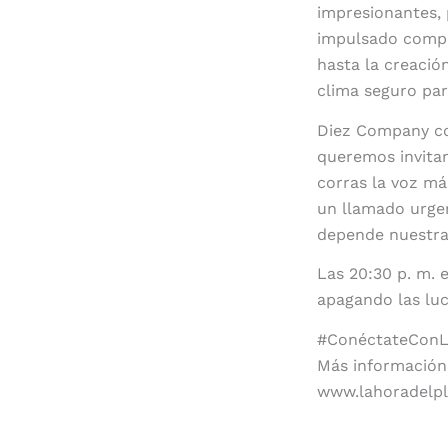
impresionantes, 
impulsado compr
hasta la creació
clima seguro par
Diez Company co
queremos invitar
corras la voz má
un llamado urgen
depende nuestra 
Las 20:30 p. m. e
apagando las luc
#ConéctateConL
Más información
www.lahoradelpl