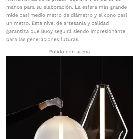
manos para su elaboración. La esfera más grande
mide casi medio metro de diámetro y el cono casi
un metro. Este nivel de artesanía y calidad
garantiza que Buoy seguirá siendo impresionante
para las generaciones futuras.
Pulido con arena