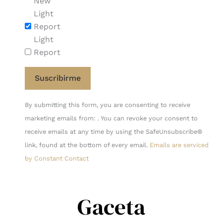
New
Light
Report
Light
Report
Constant
By submitting this form, you are consenting to receive
Contact
marketing emails from: . You can revoke your consent to
Use.
receive emails at any time by using the SafeUnsubscribe®
Please
link, found at the bottom of every email.
Emails are serviced
leave
by Constant Contact
this
field
blank.
Gaceta