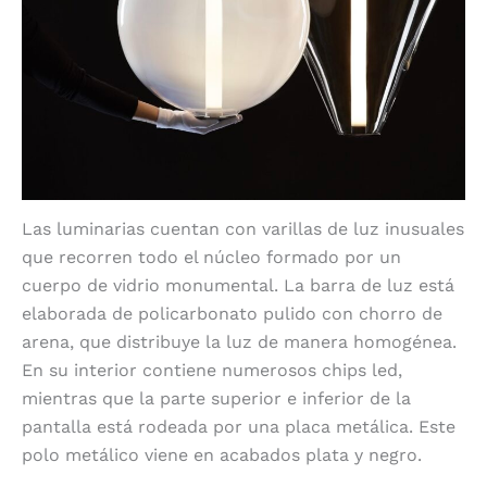
Las luminarias cuentan con varillas de luz inusuales
que recorren todo el núcleo formado por un
cuerpo de vidrio monumental. La barra de luz está
elaborada de policarbonato pulido con chorro de
arena, que distribuye la luz de manera homogénea.
En su interior contiene numerosos chips led,
mientras que la parte superior e inferior de la
pantalla está rodeada por una placa metálica. Este
polo metálico viene en acabados plata y negro.